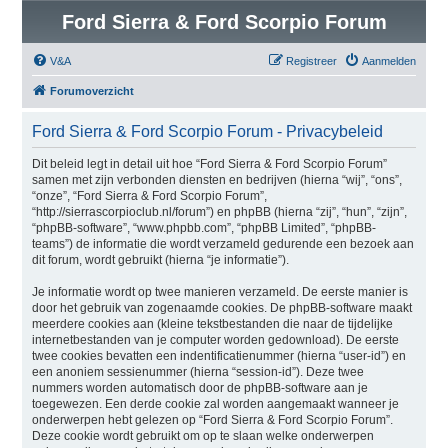
Ford Sierra & Ford Scorpio Forum
V&A
Registreer
Aanmelden
Forumoverzicht
Ford Sierra & Ford Scorpio Forum - Privacybeleid
Dit beleid legt in detail uit hoe “Ford Sierra & Ford Scorpio Forum”
samen met zijn verbonden diensten en bedrijven (hierna “wij”, “ons”,
“onze”, “Ford Sierra & Ford Scorpio Forum”,
“http://sierrascorpioclub.nl/forum”) en phpBB (hierna “zij”, “hun”, “zijn”,
“phpBB-software”, “www.phpbb.com”, “phpBB Limited”, “phpBB-
teams”) de informatie die wordt verzameld gedurende een bezoek aan
dit forum, wordt gebruikt (hierna “je informatie”).
Je informatie wordt op twee manieren verzameld. De eerste manier is
door het gebruik van zogenaamde cookies. De phpBB-software maakt
meerdere cookies aan (kleine tekstbestanden die naar de tijdelijke
internetbestanden van je computer worden gedownload). De eerste
twee cookies bevatten een indentificatienummer (hierna “user-id”) en
een anoniem sessienummer (hierna “session-id”). Deze twee
nummers worden automatisch door de phpBB-software aan je
toegewezen. Een derde cookie zal worden aangemaakt wanneer je
onderwerpen hebt gelezen op “Ford Sierra & Ford Scorpio Forum”.
Deze cookie wordt gebruikt om op te slaan welke onderwerpen