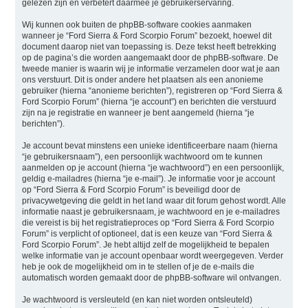
gelezen zijn en verbetert daarmee je gebruikerservaring.
Wij kunnen ook buiten de phpBB-software cookies aanmaken
wanneer je “Ford Sierra & Ford Scorpio Forum” bezoekt, hoewel dit
document daarop niet van toepassing is. Deze tekst heeft betrekking
op de pagina’s die worden aangemaakt door de phpBB-software. De
tweede manier is waarin wij je informatie verzamelen door wat je aan
ons verstuurt. Dit is onder andere het plaatsen als een anonieme
gebruiker (hierna “anonieme berichten”), registreren op “Ford Sierra &
Ford Scorpio Forum” (hierna “je account”) en berichten die verstuurd
zijn na je registratie en wanneer je bent aangemeld (hierna “je
berichten”).
Je account bevat minstens een unieke identificeerbare naam (hierna
“je gebruikersnaam”), een persoonlijk wachtwoord om te kunnen
aanmelden op je account (hierna “je wachtwoord”) en een persoonlijk,
geldig e-mailadres (hierna “je e-mail”). Je informatie voor je account
op “Ford Sierra & Ford Scorpio Forum” is beveiligd door de
privacywetgeving die geldt in het land waar dit forum gehost wordt. Alle
informatie naast je gebruikersnaam, je wachtwoord en je e-mailadres
die vereist is bij het registratieproces op “Ford Sierra & Ford Scorpio
Forum” is verplicht of optioneel, dat is een keuze van “Ford Sierra &
Ford Scorpio Forum”. Je hebt altijd zelf de mogelijkheid te bepalen
welke informatie van je account openbaar wordt weergegeven. Verder
heb je ook de mogelijkheid om in te stellen of je de e-mails die
automatisch worden gemaakt door de phpBB-software wil ontvangen.
Je wachtwoord is versleuteld (en kan niet worden ontsleuteld)