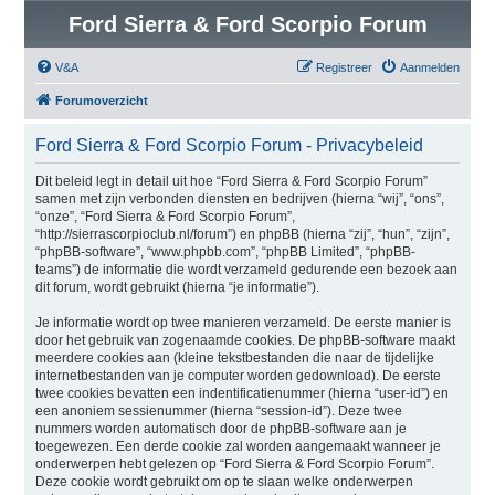
Ford Sierra & Ford Scorpio Forum
V&A
Registreer
Aanmelden
Forumoverzicht
Ford Sierra & Ford Scorpio Forum - Privacybeleid
Dit beleid legt in detail uit hoe “Ford Sierra & Ford Scorpio Forum”
samen met zijn verbonden diensten en bedrijven (hierna “wij”, “ons”,
“onze”, “Ford Sierra & Ford Scorpio Forum”,
“http://sierrascorpioclub.nl/forum”) en phpBB (hierna “zij”, “hun”, “zijn”,
“phpBB-software”, “www.phpbb.com”, “phpBB Limited”, “phpBB-
teams”) de informatie die wordt verzameld gedurende een bezoek aan
dit forum, wordt gebruikt (hierna “je informatie”).
Je informatie wordt op twee manieren verzameld. De eerste manier is
door het gebruik van zogenaamde cookies. De phpBB-software maakt
meerdere cookies aan (kleine tekstbestanden die naar de tijdelijke
internetbestanden van je computer worden gedownload). De eerste
twee cookies bevatten een indentificatienummer (hierna “user-id”) en
een anoniem sessienummer (hierna “session-id”). Deze twee
nummers worden automatisch door de phpBB-software aan je
toegewezen. Een derde cookie zal worden aangemaakt wanneer je
onderwerpen hebt gelezen op “Ford Sierra & Ford Scorpio Forum”.
Deze cookie wordt gebruikt om op te slaan welke onderwerpen