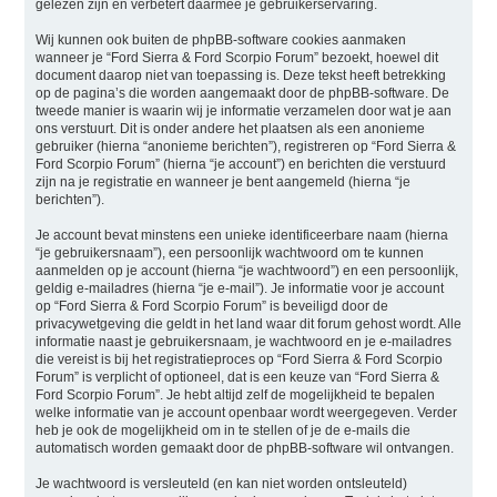
gelezen zijn en verbetert daarmee je gebruikerservaring.
Wij kunnen ook buiten de phpBB-software cookies aanmaken
wanneer je “Ford Sierra & Ford Scorpio Forum” bezoekt, hoewel dit
document daarop niet van toepassing is. Deze tekst heeft betrekking
op de pagina’s die worden aangemaakt door de phpBB-software. De
tweede manier is waarin wij je informatie verzamelen door wat je aan
ons verstuurt. Dit is onder andere het plaatsen als een anonieme
gebruiker (hierna “anonieme berichten”), registreren op “Ford Sierra &
Ford Scorpio Forum” (hierna “je account”) en berichten die verstuurd
zijn na je registratie en wanneer je bent aangemeld (hierna “je
berichten”).
Je account bevat minstens een unieke identificeerbare naam (hierna
“je gebruikersnaam”), een persoonlijk wachtwoord om te kunnen
aanmelden op je account (hierna “je wachtwoord”) en een persoonlijk,
geldig e-mailadres (hierna “je e-mail”). Je informatie voor je account
op “Ford Sierra & Ford Scorpio Forum” is beveiligd door de
privacywetgeving die geldt in het land waar dit forum gehost wordt. Alle
informatie naast je gebruikersnaam, je wachtwoord en je e-mailadres
die vereist is bij het registratieproces op “Ford Sierra & Ford Scorpio
Forum” is verplicht of optioneel, dat is een keuze van “Ford Sierra &
Ford Scorpio Forum”. Je hebt altijd zelf de mogelijkheid te bepalen
welke informatie van je account openbaar wordt weergegeven. Verder
heb je ook de mogelijkheid om in te stellen of je de e-mails die
automatisch worden gemaakt door de phpBB-software wil ontvangen.
Je wachtwoord is versleuteld (en kan niet worden ontsleuteld)