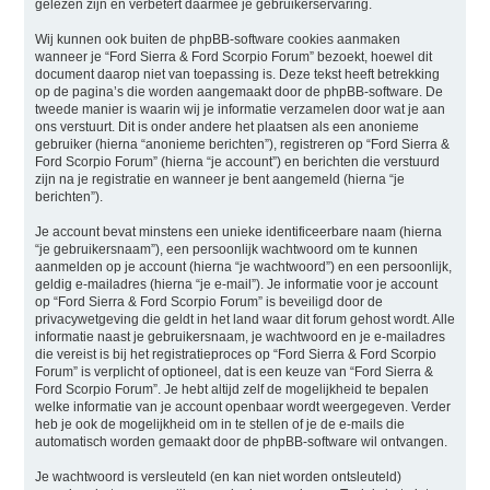
gelezen zijn en verbetert daarmee je gebruikerservaring.
Wij kunnen ook buiten de phpBB-software cookies aanmaken
wanneer je “Ford Sierra & Ford Scorpio Forum” bezoekt, hoewel dit
document daarop niet van toepassing is. Deze tekst heeft betrekking
op de pagina’s die worden aangemaakt door de phpBB-software. De
tweede manier is waarin wij je informatie verzamelen door wat je aan
ons verstuurt. Dit is onder andere het plaatsen als een anonieme
gebruiker (hierna “anonieme berichten”), registreren op “Ford Sierra &
Ford Scorpio Forum” (hierna “je account”) en berichten die verstuurd
zijn na je registratie en wanneer je bent aangemeld (hierna “je
berichten”).
Je account bevat minstens een unieke identificeerbare naam (hierna
“je gebruikersnaam”), een persoonlijk wachtwoord om te kunnen
aanmelden op je account (hierna “je wachtwoord”) en een persoonlijk,
geldig e-mailadres (hierna “je e-mail”). Je informatie voor je account
op “Ford Sierra & Ford Scorpio Forum” is beveiligd door de
privacywetgeving die geldt in het land waar dit forum gehost wordt. Alle
informatie naast je gebruikersnaam, je wachtwoord en je e-mailadres
die vereist is bij het registratieproces op “Ford Sierra & Ford Scorpio
Forum” is verplicht of optioneel, dat is een keuze van “Ford Sierra &
Ford Scorpio Forum”. Je hebt altijd zelf de mogelijkheid te bepalen
welke informatie van je account openbaar wordt weergegeven. Verder
heb je ook de mogelijkheid om in te stellen of je de e-mails die
automatisch worden gemaakt door de phpBB-software wil ontvangen.
Je wachtwoord is versleuteld (en kan niet worden ontsleuteld)