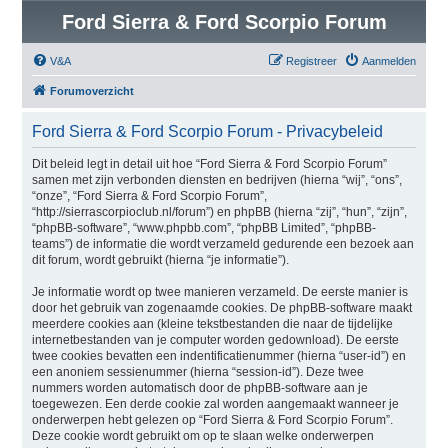
Ford Sierra & Ford Scorpio Forum
V&A
Registreer
Aanmelden
Forumoverzicht
Ford Sierra & Ford Scorpio Forum - Privacybeleid
Dit beleid legt in detail uit hoe “Ford Sierra & Ford Scorpio Forum”
samen met zijn verbonden diensten en bedrijven (hierna “wij”, “ons”,
“onze”, “Ford Sierra & Ford Scorpio Forum”,
“http://sierrascorpioclub.nl/forum”) en phpBB (hierna “zij”, “hun”, “zijn”,
“phpBB-software”, “www.phpbb.com”, “phpBB Limited”, “phpBB-
teams”) de informatie die wordt verzameld gedurende een bezoek aan
dit forum, wordt gebruikt (hierna “je informatie”).
Je informatie wordt op twee manieren verzameld. De eerste manier is
door het gebruik van zogenaamde cookies. De phpBB-software maakt
meerdere cookies aan (kleine tekstbestanden die naar de tijdelijke
internetbestanden van je computer worden gedownload). De eerste
twee cookies bevatten een indentificatienummer (hierna “user-id”) en
een anoniem sessienummer (hierna “session-id”). Deze twee
nummers worden automatisch door de phpBB-software aan je
toegewezen. Een derde cookie zal worden aangemaakt wanneer je
onderwerpen hebt gelezen op “Ford Sierra & Ford Scorpio Forum”.
Deze cookie wordt gebruikt om op te slaan welke onderwerpen