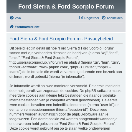
Ford Sierra & Ford Scorpio Forum
V&A
Registreer
Aanmelden
Forumoverzicht
Ford Sierra & Ford Scorpio Forum - Privacybeleid
Dit beleid legt in detail uit hoe “Ford Sierra & Ford Scorpio Forum”
samen met zijn verbonden diensten en bedrijven (hierna “wij”, “ons”,
“onze”, “Ford Sierra & Ford Scorpio Forum”,
“http://sierrascorpioclub.nl/forum”) en phpBB (hierna “zij”, “hun”, “zijn”,
“phpBB-software”, “www.phpbb.com”, “phpBB Limited”, “phpBB-
teams”) de informatie die wordt verzameld gedurende een bezoek aan
dit forum, wordt gebruikt (hierna “je informatie”).
Je informatie wordt op twee manieren verzameld. De eerste manier is
door het gebruik van zogenaamde cookies. De phpBB-software maakt
meerdere cookies aan (kleine tekstbestanden die naar de tijdelijke
internetbestanden van je computer worden gedownload). De eerste
twee cookies bevatten een indentificatienummer (hierna “user-id”) en
een anoniem sessienummer (hierna “session-id”). Deze twee
nummers worden automatisch door de phpBB-software aan je
toegewezen. Een derde cookie zal worden aangemaakt wanneer je
onderwerpen hebt gelezen op “Ford Sierra & Ford Scorpio Forum”.
Deze cookie wordt gebruikt om op te slaan welke onderwerpen