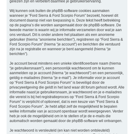
gelezen zijn en verbetert daarmee je gebruikerservaring.
Wij kunnen ook buiten de phpBB-software cookies aanmaken
wanneer je “Ford Sierra & Ford Scorpio Forum” bezoekt, hoewel dit
document daarop niet van toepassing is. Deze tekst heeft betrekking
op de pagina’s die worden aangemaakt door de phpBB-software. De
tweede manier is waarin wij je informatie verzamelen door wat je aan
ons verstuurt. Dit is onder andere het plaatsen als een anonieme
gebruiker (hierna “anonieme berichten”), registreren op “Ford Sierra &
Ford Scorpio Forum” (hierna “je account”) en berichten die verstuurd
zijn na je registratie en wanneer je bent aangemeld (hierna “je
berichten”).
Je account bevat minstens een unieke identificeerbare naam (hierna
“je gebruikersnaam”), een persoonlijk wachtwoord om te kunnen
aanmelden op je account (hierna “je wachtwoord”) en een persoonlijk,
geldig e-mailadres (hierna “je e-mail”). Je informatie voor je account
op “Ford Sierra & Ford Scorpio Forum” is beveiligd door de
privacywetgeving die geldt in het land waar dit forum gehost wordt. Alle
informatie naast je gebruikersnaam, je wachtwoord en je e-mailadres
die vereist is bij het registratieproces op “Ford Sierra & Ford Scorpio
Forum” is verplicht of optioneel, dat is een keuze van “Ford Sierra &
Ford Scorpio Forum”. Je hebt altijd zelf de mogelijkheid te bepalen
welke informatie van je account openbaar wordt weergegeven. Verder
heb je ook de mogelijkheid om in te stellen of je de e-mails die
automatisch worden gemaakt door de phpBB-software wil ontvangen.
Je wachtwoord is versleuteld (en kan niet worden ontsleuteld)