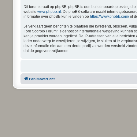
Dit forum draait op phpBB. phpBB is een bulletinboardoplossing die 
website
www.phpbb.nl
. De phpBB-software maakt internetgebaseerde
informatie over phpBB kun je vinden op
https://www.phpbb.com/
of d
Je verklaart geen berichten te plaatsen die kwetsend, obsceen, vulga
Ford Scorpio Forum” is gehost of internationale wetgeving kunnen s
kan je provider worden ingelicht. De IP-adressen van alle bericht
ieder onderwerp te verwijderen, te wijzigen, te sluiten of te verplaa
deze informatie niet aan een derde partij zal worden verstrekt zón
dat de gegevens vrijkomen.
Forumoverzicht