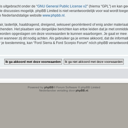
is uitgebracht onder de “
GNU General Public License v2
” (hierna “GPL”) en kan 
 discussies mogelijk. phpBB Limited is niet verantwoordelijk voor wat wordt toege
e Nederlandstalige website
www.phpbb.nl
.
ir, lasterlijk, haatdragend, dreigend, seksueel georiënteerd of enig ander materiaal
chenden. Het plaatsen van dergelijke berichten kan ertoe leiden dat je met onmidd
en worden opgeslagen om deze voorwaarden te kunnen waarborgen. Je gaat er mee a
tsen wanneer zij dit nodig achten. Als gebruiker ga je ermee akkoord, dat de inform
der je toestemming, kan “Ford Sierra & Ford Scorpio Forum” nóch phpBB verantwoo
Powered by
phpBB
® Forum Software © phpBB Limited
Nederlandse vertaling door
phpBB.nl
.