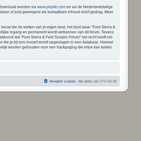
gedownload worden via
www.phpbb.com
en via de Nederlandstalige
staan of juist geweigerd als toelaatbare inhoud en/of gedrag. Meer
 bevat die de wetten van je eigen land, het land waar “Ford Sierra &
ellijke ingang en permanent wordt verbannen van dit forum. Tevens
kkoord dat “Ford Sierra & Ford Scorpio Forum” het recht heeft om
atie die je bij ons invoert wordt opgeslagen in een database. Hoewel
rdelijk worden gehouden voor een hackpoging die ertoe kan leiden
Verwijder cookies
Alle tijden zijn
UTC+01:00