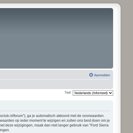
Aanmelden
Taal:
pioclub.nl/forum”), ga je automatisch akkoord met de voorwaarden.
orwaarden op ieder moment te wijzigen en zullen ons best doen om je
 met deze wijzigingen, maak dan niet langer gebruik van “Ford Sierra
gingen.