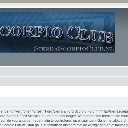
noemd “wij”, “ons”, “onze”, “Ford Sierra & Ford Scorpio Forum”, “http://sierrascor
Ford Sierra & Ford Scorpio Forum” dan niet langer. We hebben het recht om de vo
m zelf de voorwaarden regelmatig te controleren op wijzigingen. Ga je niet akkoord
rd Scorpio Forum”, dan ga je automatisch akkoord met de wijzigingen en of toevoe