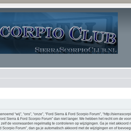
noemd “wij”, “ons”, “onze”, “Ford Sierra & Ford Scorpio Forum”, “http://sierrascor
Ford Sierra & Ford Scorpio Forum” dan niet langer. We hebben het recht om de vo
m zelf de voorwaarden regelmatig te controleren op wijzigingen. Ga je niet akkoord
rd Scorpio Forum”, dan ga je automatisch akkoord met de wijzigingen en of toevoe