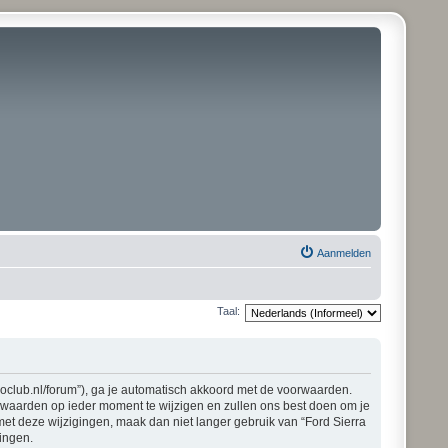
Aanmelden
Taal:
pioclub.nl/forum”), ga je automatisch akkoord met de voorwaarden.
orwaarden op ieder moment te wijzigen en zullen ons best doen om je
 met deze wijzigingen, maak dan niet langer gebruik van “Ford Sierra
gingen.