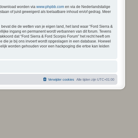
gedownload worden via
www.phpbb.com
en via de Nederlandstalige
staan of juist geweigerd als toelaatbare inhoud en/of gedrag. Meer
 bevat die de wetten van je eigen land, het land waar “Ford Sierra &
ellijke ingang en permanent wordt verbannen van dit forum. Tevens
kkoord dat “Ford Sierra & Ford Scorpio Forum” het recht heeft om
atie die je bij ons invoert wordt opgeslagen in een database. Hoewel
rdelijk worden gehouden voor een hackpoging die ertoe kan leiden
Verwijder cookies
Alle tijden zijn
UTC+01:00