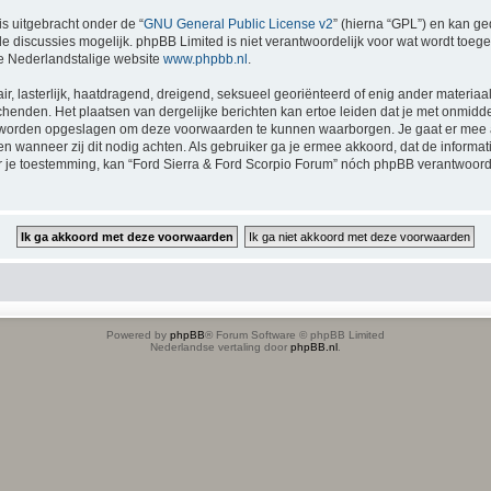
is uitgebracht onder de “
GNU General Public License v2
” (hierna “GPL”) en kan 
 discussies mogelijk. phpBB Limited is niet verantwoordelijk voor wat wordt toege
e Nederlandstalige website
www.phpbb.nl
.
ir, lasterlijk, haatdragend, dreigend, seksueel georiënteerd of enig ander materiaal
chenden. Het plaatsen van dergelijke berichten kan ertoe leiden dat je met onmidd
en worden opgeslagen om deze voorwaarden te kunnen waarborgen. Je gaat er mee a
tsen wanneer zij dit nodig achten. Als gebruiker ga je ermee akkoord, dat de inform
der je toestemming, kan “Ford Sierra & Ford Scorpio Forum” nóch phpBB verantwoo
Powered by
phpBB
® Forum Software © phpBB Limited
Nederlandse vertaling door
phpBB.nl
.