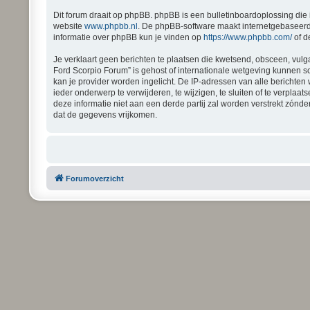
Dit forum draait op phpBB. phpBB is een bulletinboardoplossing die 
website
www.phpbb.nl
. De phpBB-software maakt internetgebaseerde
informatie over phpBB kun je vinden op
https://www.phpbb.com/
of d
Je verklaart geen berichten te plaatsen die kwetsend, obsceen, vulga
Ford Scorpio Forum” is gehost of internationale wetgeving kunnen s
kan je provider worden ingelicht. De IP-adressen van alle bericht
ieder onderwerp te verwijderen, te wijzigen, te sluiten of te verplaa
deze informatie niet aan een derde partij zal worden verstrekt zón
dat de gegevens vrijkomen.
Forumoverzicht