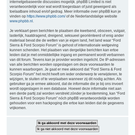
internetgebaseerde discussies mogelijk. phpBB Limited is niet
verantwoordelijk voor wat wordt toegestaan of juist geweigerd als
toelaatbare inhoud en/of gedrag. Meer informatie over phpBB kun je
vinden op
https://www.phpbb.com/
of de Nederlandstalige website
www.phpbb.nl
.
Je verklaart geen berichten te plaatsen die kwetsend, obsceen, vulgair,
lasterlijk, haatdragend, dreigend, seksueel georiënteerd of enig ander
materiaal bevat die de wetten van je eigen land, het land waar “Ford
Sierra & Ford Scorpio Forum” is gehost of internationale wetgeving
kunnen schenden. Het plaatsen van dergelijke berichten kan ertoe
leiden dat je met onmiddellijke ingang en permanent wordt verbannen
van dit forum. Tevens kan je provider worden ingelicht. De IP-adressen
van alle berichten worden opgeslagen om deze voorwaarden te
kunnen waarborgen. Je gaat er mee akkoord dat “Ford Sierra & Ford
Scorpio Forum” het recht heeft om ieder onderwerp te verwijderen, te
wijzigen, te sluiten of te verplaatsen wanneer zij dit nodig achten. Als
gebruiker ga je ermee akkoord, dat de informatie die je bij ons invoert
wordt opgeslagen in een database. Hoewel deze informatie niet aan
een derde partij zal worden verstrekt zónder je toestemming, kan “Ford
Sierra & Ford Scorpio Forum” nóch phpBB verantwoordelijk worden
gehouden voor een hackpoging die ertoe kan leiden dat de gegevens
vrijkomen.