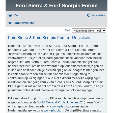
Ford Sierra & Ford Scorpio Forum
V&A
Aanmelden
Forumoverzicht
Taal:
Ford Sierra & Ford Scorpio Forum - Registratie
Door het bezoeken van “Ford Sierra & Ford Scorpio Forum” (hierna
genoemd “wij”, “ons”, “onze”, “Ford Sierra & Ford Scorpio Forum”,
“http://sierrascorpioclub.nl/forum”), ga je automatisch akkoord met de
voorwaarden. Als je niet akkoord gaat met deze voorwaarden, bezoek
of gebruik “Ford Sierra & Ford Scorpio Forum” dan niet langer. We
hebben het recht om de voorwaarden op ieder moment te wijzigen en
zullen ons best doen om je hiervan tijdig op de hoogte te brengen, het
is echter aan te raden om zelf de voorwaarden regelmatig te
controleren op wijzigingen. Ga je niet akkoord met deze wijzigingen,
maak dan niet langer gebruik van “Ford Sierra & Ford Scorpio Forum”.
Blijf je gebruik maken van “Ford Sierra & Ford Scorpio Forum”, dan ga
je automatisch akkoord met de wijzigingen en of toevoegingen.
Dit forum draait op phpBB. phpBB is een bulletinboardoplossing die is
uitgebracht onder de “
GNU General Public License v2
” (hierna “GPL”)
en kan gedownload worden via
www.phpbb.com
en via de
Nederlandstalige website
www.phpbb.nl
. De phpBB-software maakt