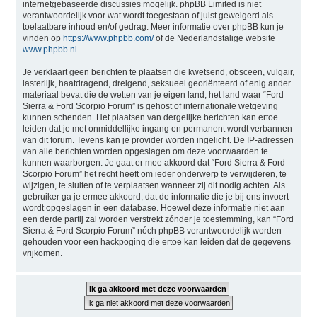
internetgebaseerde discussies mogelijk. phpBB Limited is niet
verantwoordelijk voor wat wordt toegestaan of juist geweigerd als
toelaatbare inhoud en/of gedrag. Meer informatie over phpBB kun je
vinden op
https://www.phpbb.com/
of de Nederlandstalige website
www.phpbb.nl
.
Je verklaart geen berichten te plaatsen die kwetsend, obsceen, vulgair,
lasterlijk, haatdragend, dreigend, seksueel georiënteerd of enig ander
materiaal bevat die de wetten van je eigen land, het land waar “Ford
Sierra & Ford Scorpio Forum” is gehost of internationale wetgeving
kunnen schenden. Het plaatsen van dergelijke berichten kan ertoe
leiden dat je met onmiddellijke ingang en permanent wordt verbannen
van dit forum. Tevens kan je provider worden ingelicht. De IP-adressen
van alle berichten worden opgeslagen om deze voorwaarden te
kunnen waarborgen. Je gaat er mee akkoord dat “Ford Sierra & Ford
Scorpio Forum” het recht heeft om ieder onderwerp te verwijderen, te
wijzigen, te sluiten of te verplaatsen wanneer zij dit nodig achten. Als
gebruiker ga je ermee akkoord, dat de informatie die je bij ons invoert
wordt opgeslagen in een database. Hoewel deze informatie niet aan
een derde partij zal worden verstrekt zónder je toestemming, kan “Ford
Sierra & Ford Scorpio Forum” nóch phpBB verantwoordelijk worden
gehouden voor een hackpoging die ertoe kan leiden dat de gegevens
vrijkomen.