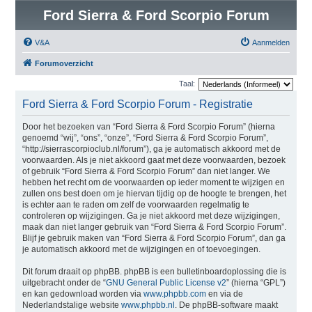
Ford Sierra & Ford Scorpio Forum
V&A
Aanmelden
Forumoverzicht
Taal:
Ford Sierra & Ford Scorpio Forum - Registratie
Door het bezoeken van “Ford Sierra & Ford Scorpio Forum” (hierna
genoemd “wij”, “ons”, “onze”, “Ford Sierra & Ford Scorpio Forum”,
“http://sierrascorpioclub.nl/forum”), ga je automatisch akkoord met de
voorwaarden. Als je niet akkoord gaat met deze voorwaarden, bezoek
of gebruik “Ford Sierra & Ford Scorpio Forum” dan niet langer. We
hebben het recht om de voorwaarden op ieder moment te wijzigen en
zullen ons best doen om je hiervan tijdig op de hoogte te brengen, het
is echter aan te raden om zelf de voorwaarden regelmatig te
controleren op wijzigingen. Ga je niet akkoord met deze wijzigingen,
maak dan niet langer gebruik van “Ford Sierra & Ford Scorpio Forum”.
Blijf je gebruik maken van “Ford Sierra & Ford Scorpio Forum”, dan ga
je automatisch akkoord met de wijzigingen en of toevoegingen.
Dit forum draait op phpBB. phpBB is een bulletinboardoplossing die is
uitgebracht onder de “
GNU General Public License v2
” (hierna “GPL”)
en kan gedownload worden via
www.phpbb.com
en via de
Nederlandstalige website
www.phpbb.nl
. De phpBB-software maakt