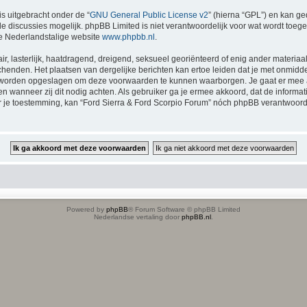
is uitgebracht onder de “
GNU General Public License v2
” (hierna “GPL”) en kan 
 discussies mogelijk. phpBB Limited is niet verantwoordelijk voor wat wordt toege
e Nederlandstalige website
www.phpbb.nl
.
ir, lasterlijk, haatdragend, dreigend, seksueel georiënteerd of enig ander materiaal
chenden. Het plaatsen van dergelijke berichten kan ertoe leiden dat je met onmidd
en worden opgeslagen om deze voorwaarden te kunnen waarborgen. Je gaat er mee a
tsen wanneer zij dit nodig achten. Als gebruiker ga je ermee akkoord, dat de inform
der je toestemming, kan “Ford Sierra & Ford Scorpio Forum” nóch phpBB verantwoo
Powered by
phpBB
® Forum Software © phpBB Limited
Nederlandse vertaling door
phpBB.nl
.