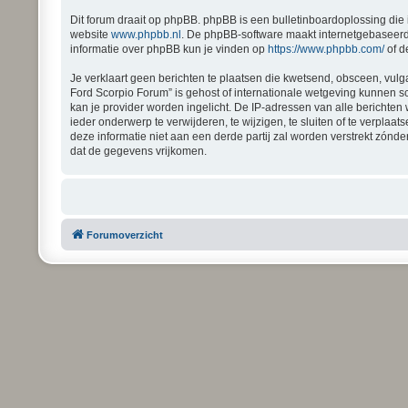
Dit forum draait op phpBB. phpBB is een bulletinboardoplossing die 
website
www.phpbb.nl
. De phpBB-software maakt internetgebaseerde
informatie over phpBB kun je vinden op
https://www.phpbb.com/
of d
Je verklaart geen berichten te plaatsen die kwetsend, obsceen, vulga
Ford Scorpio Forum” is gehost of internationale wetgeving kunnen s
kan je provider worden ingelicht. De IP-adressen van alle bericht
ieder onderwerp te verwijderen, te wijzigen, te sluiten of te verplaa
deze informatie niet aan een derde partij zal worden verstrekt zón
dat de gegevens vrijkomen.
Forumoverzicht