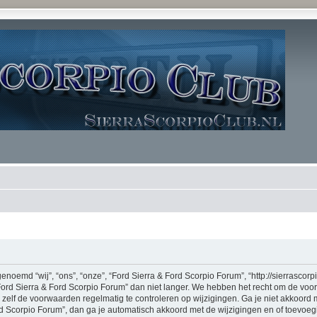
noemd “wij”, “ons”, “onze”, “Ford Sierra & Ford Scorpio Forum”, “http://sierrascor
Ford Sierra & Ford Scorpio Forum” dan niet langer. We hebben het recht om de vo
m zelf de voorwaarden regelmatig te controleren op wijzigingen. Ga je niet akkoord
rd Scorpio Forum”, dan ga je automatisch akkoord met de wijzigingen en of toevoe