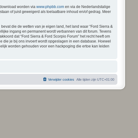
gedownload worden via
www.phpbb.com
en via de Nederlandstalige
staan of juist geweigerd als toelaatbare inhoud en/of gedrag. Meer
 bevat die de wetten van je eigen land, het land waar “Ford Sierra &
ellijke ingang en permanent wordt verbannen van dit forum. Tevens
kkoord dat “Ford Sierra & Ford Scorpio Forum” het recht heeft om
atie die je bij ons invoert wordt opgeslagen in een database. Hoewel
rdelijk worden gehouden voor een hackpoging die ertoe kan leiden
Verwijder cookies
Alle tijden zijn
UTC+01:00