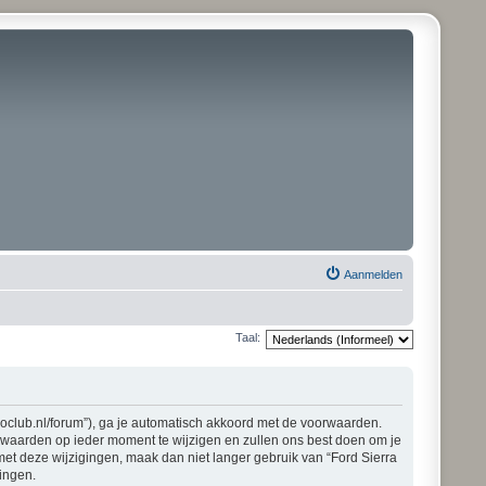
Aanmelden
Taal:
pioclub.nl/forum”), ga je automatisch akkoord met de voorwaarden.
orwaarden op ieder moment te wijzigen en zullen ons best doen om je
 met deze wijzigingen, maak dan niet langer gebruik van “Ford Sierra
gingen.