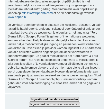
internetgebaseerde discussies mogelijk. phpBB Limited is niet
verantwoordelijk voor wat wordt toegestaan of juist geweigerd als
toelaatbare inhoud en/of gedrag. Meer informatie over phpBB kun je
vinden op
https://www.phpbb.com/
of de Nederlandstalige website
www.phpbb.nl
.
Je verklaart geen berichten te plaatsen die kwetsend, obsceen, vulgair,
lasterlijk, haatdragend, dreigend, seksueel georiënteerd of enig ander
materiaal bevat die de wetten van je eigen land, het land waar “Ford
Sierra & Ford Scorpio Forum” is gehost of internationale wetgeving
kunnen schenden. Het plaatsen van dergelijke berichten kan ertoe
leiden dat je met onmiddellijke ingang en permanent wordt verbannen
van dit forum. Tevens kan je provider worden ingelicht. De IP-adressen
van alle berichten worden opgeslagen om deze voorwaarden te
kunnen waarborgen. Je gaat er mee akkoord dat “Ford Sierra & Ford
Scorpio Forum” het recht heeft om ieder onderwerp te verwijderen, te
wijzigen, te sluiten of te verplaatsen wanneer zij dit nodig achten. Als
gebruiker ga je ermee akkoord, dat de informatie die je bij ons invoert
wordt opgeslagen in een database. Hoewel deze informatie niet aan
een derde partij zal worden verstrekt zónder je toestemming, kan “Ford
Sierra & Ford Scorpio Forum” nóch phpBB verantwoordelijk worden
gehouden voor een hackpoging die ertoe kan leiden dat de gegevens
vrijkomen.