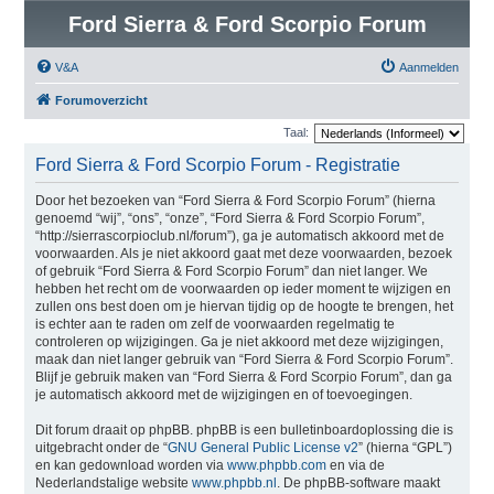
Ford Sierra & Ford Scorpio Forum
V&A
Aanmelden
Forumoverzicht
Taal:
Ford Sierra & Ford Scorpio Forum - Registratie
Door het bezoeken van “Ford Sierra & Ford Scorpio Forum” (hierna
genoemd “wij”, “ons”, “onze”, “Ford Sierra & Ford Scorpio Forum”,
“http://sierrascorpioclub.nl/forum”), ga je automatisch akkoord met de
voorwaarden. Als je niet akkoord gaat met deze voorwaarden, bezoek
of gebruik “Ford Sierra & Ford Scorpio Forum” dan niet langer. We
hebben het recht om de voorwaarden op ieder moment te wijzigen en
zullen ons best doen om je hiervan tijdig op de hoogte te brengen, het
is echter aan te raden om zelf de voorwaarden regelmatig te
controleren op wijzigingen. Ga je niet akkoord met deze wijzigingen,
maak dan niet langer gebruik van “Ford Sierra & Ford Scorpio Forum”.
Blijf je gebruik maken van “Ford Sierra & Ford Scorpio Forum”, dan ga
je automatisch akkoord met de wijzigingen en of toevoegingen.
Dit forum draait op phpBB. phpBB is een bulletinboardoplossing die is
uitgebracht onder de “
GNU General Public License v2
” (hierna “GPL”)
en kan gedownload worden via
www.phpbb.com
en via de
Nederlandstalige website
www.phpbb.nl
. De phpBB-software maakt