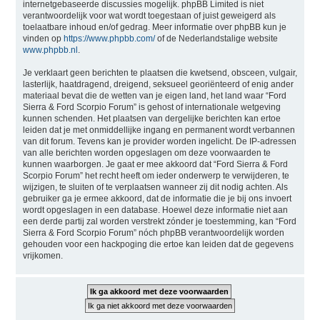
internetgebaseerde discussies mogelijk. phpBB Limited is niet
verantwoordelijk voor wat wordt toegestaan of juist geweigerd als
toelaatbare inhoud en/of gedrag. Meer informatie over phpBB kun je
vinden op
https://www.phpbb.com/
of de Nederlandstalige website
www.phpbb.nl
.
Je verklaart geen berichten te plaatsen die kwetsend, obsceen, vulgair,
lasterlijk, haatdragend, dreigend, seksueel georiënteerd of enig ander
materiaal bevat die de wetten van je eigen land, het land waar “Ford
Sierra & Ford Scorpio Forum” is gehost of internationale wetgeving
kunnen schenden. Het plaatsen van dergelijke berichten kan ertoe
leiden dat je met onmiddellijke ingang en permanent wordt verbannen
van dit forum. Tevens kan je provider worden ingelicht. De IP-adressen
van alle berichten worden opgeslagen om deze voorwaarden te
kunnen waarborgen. Je gaat er mee akkoord dat “Ford Sierra & Ford
Scorpio Forum” het recht heeft om ieder onderwerp te verwijderen, te
wijzigen, te sluiten of te verplaatsen wanneer zij dit nodig achten. Als
gebruiker ga je ermee akkoord, dat de informatie die je bij ons invoert
wordt opgeslagen in een database. Hoewel deze informatie niet aan
een derde partij zal worden verstrekt zónder je toestemming, kan “Ford
Sierra & Ford Scorpio Forum” nóch phpBB verantwoordelijk worden
gehouden voor een hackpoging die ertoe kan leiden dat de gegevens
vrijkomen.