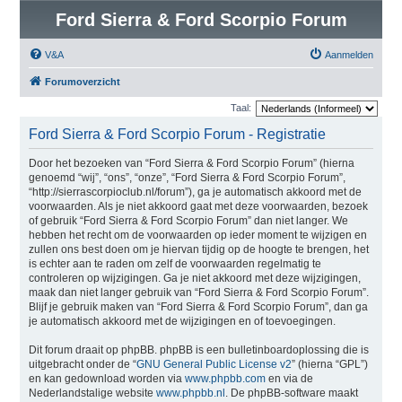
Ford Sierra & Ford Scorpio Forum
V&A
Aanmelden
Forumoverzicht
Taal:
Ford Sierra & Ford Scorpio Forum - Registratie
Door het bezoeken van “Ford Sierra & Ford Scorpio Forum” (hierna
genoemd “wij”, “ons”, “onze”, “Ford Sierra & Ford Scorpio Forum”,
“http://sierrascorpioclub.nl/forum”), ga je automatisch akkoord met de
voorwaarden. Als je niet akkoord gaat met deze voorwaarden, bezoek
of gebruik “Ford Sierra & Ford Scorpio Forum” dan niet langer. We
hebben het recht om de voorwaarden op ieder moment te wijzigen en
zullen ons best doen om je hiervan tijdig op de hoogte te brengen, het
is echter aan te raden om zelf de voorwaarden regelmatig te
controleren op wijzigingen. Ga je niet akkoord met deze wijzigingen,
maak dan niet langer gebruik van “Ford Sierra & Ford Scorpio Forum”.
Blijf je gebruik maken van “Ford Sierra & Ford Scorpio Forum”, dan ga
je automatisch akkoord met de wijzigingen en of toevoegingen.
Dit forum draait op phpBB. phpBB is een bulletinboardoplossing die is
uitgebracht onder de “
GNU General Public License v2
” (hierna “GPL”)
en kan gedownload worden via
www.phpbb.com
en via de
Nederlandstalige website
www.phpbb.nl
. De phpBB-software maakt