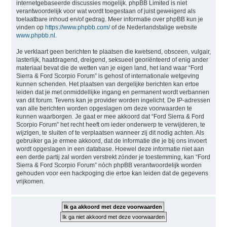
internetgebaseerde discussies mogelijk. phpBB Limited is niet
verantwoordelijk voor wat wordt toegestaan of juist geweigerd als
toelaatbare inhoud en/of gedrag. Meer informatie over phpBB kun je
vinden op
https://www.phpbb.com/
of de Nederlandstalige website
www.phpbb.nl
.
Je verklaart geen berichten te plaatsen die kwetsend, obsceen, vulgair,
lasterlijk, haatdragend, dreigend, seksueel georiënteerd of enig ander
materiaal bevat die de wetten van je eigen land, het land waar “Ford
Sierra & Ford Scorpio Forum” is gehost of internationale wetgeving
kunnen schenden. Het plaatsen van dergelijke berichten kan ertoe
leiden dat je met onmiddellijke ingang en permanent wordt verbannen
van dit forum. Tevens kan je provider worden ingelicht. De IP-adressen
van alle berichten worden opgeslagen om deze voorwaarden te
kunnen waarborgen. Je gaat er mee akkoord dat “Ford Sierra & Ford
Scorpio Forum” het recht heeft om ieder onderwerp te verwijderen, te
wijzigen, te sluiten of te verplaatsen wanneer zij dit nodig achten. Als
gebruiker ga je ermee akkoord, dat de informatie die je bij ons invoert
wordt opgeslagen in een database. Hoewel deze informatie niet aan
een derde partij zal worden verstrekt zónder je toestemming, kan “Ford
Sierra & Ford Scorpio Forum” nóch phpBB verantwoordelijk worden
gehouden voor een hackpoging die ertoe kan leiden dat de gegevens
vrijkomen.