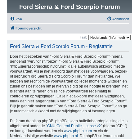
Ford Sierra & Ford Scorpio Forum
V&A
Aanmelden
Forumoverzicht
Taal:
Ford Sierra & Ford Scorpio Forum - Registratie
Door het bezoeken van “Ford Sierra & Ford Scorpio Forum” (hierna
genoemd “wij”, “ons”, “onze”, “Ford Sierra & Ford Scorpio Forum”,
“http://sierrascorpioclub.nl/forum”), ga je automatisch akkoord met de
voorwaarden. Als je niet akkoord gaat met deze voorwaarden, bezoek
of gebruik “Ford Sierra & Ford Scorpio Forum” dan niet langer. We
hebben het recht om de voorwaarden op ieder moment te wijzigen en
zullen ons best doen om je hiervan tijdig op de hoogte te brengen, het
is echter aan te raden om zelf de voorwaarden regelmatig te
controleren op wijzigingen. Ga je niet akkoord met deze wijzigingen,
maak dan niet langer gebruik van “Ford Sierra & Ford Scorpio Forum”.
Blijf je gebruik maken van “Ford Sierra & Ford Scorpio Forum”, dan ga
je automatisch akkoord met de wijzigingen en of toevoegingen.
Dit forum draait op phpBB. phpBB is een bulletinboardoplossing die is
uitgebracht onder de “
GNU General Public License v2
” (hierna “GPL”)
en kan gedownload worden via
www.phpbb.com
en via de
Nederlandstalige website
www.phpbb.nl
. De phpBB-software maakt