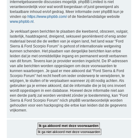
internetgebaseerde discussies mogelijk. phpBB Limited is niet
verantwoordelijk voor wat wordt toegestaan of juist geweigerd als
toelaatbare inhoud en/of gedrag. Meer informatie over phpBB kun je
vinden op
https://www.phpbb.com/
of de Nederlandstalige website
www.phpbb.nl
.
Je verklaart geen berichten te plaatsen die kwetsend, obsceen, vulgair,
lasterlijk, haatdragend, dreigend, seksueel georiënteerd of enig ander
materiaal bevat die de wetten van je eigen land, het land waar “Ford
Sierra & Ford Scorpio Forum” is gehost of internationale wetgeving
kunnen schenden. Het plaatsen van dergelijke berichten kan ertoe
leiden dat je met onmiddellijke ingang en permanent wordt verbannen
van dit forum. Tevens kan je provider worden ingelicht. De IP-adressen
van alle berichten worden opgeslagen om deze voorwaarden te
kunnen waarborgen. Je gaat er mee akkoord dat “Ford Sierra & Ford
Scorpio Forum” het recht heeft om ieder onderwerp te verwijderen, te
wijzigen, te sluiten of te verplaatsen wanneer zij dit nodig achten. Als
gebruiker ga je ermee akkoord, dat de informatie die je bij ons invoert
wordt opgeslagen in een database. Hoewel deze informatie niet aan
een derde partij zal worden verstrekt zónder je toestemming, kan “Ford
Sierra & Ford Scorpio Forum” nóch phpBB verantwoordelijk worden
gehouden voor een hackpoging die ertoe kan leiden dat de gegevens
vrijkomen.