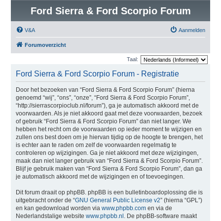
Ford Sierra & Ford Scorpio Forum
V&A
Aanmelden
Forumoverzicht
Taal:
Ford Sierra & Ford Scorpio Forum - Registratie
Door het bezoeken van “Ford Sierra & Ford Scorpio Forum” (hierna
genoemd “wij”, “ons”, “onze”, “Ford Sierra & Ford Scorpio Forum”,
“http://sierrascorpioclub.nl/forum”), ga je automatisch akkoord met de
voorwaarden. Als je niet akkoord gaat met deze voorwaarden, bezoek
of gebruik “Ford Sierra & Ford Scorpio Forum” dan niet langer. We
hebben het recht om de voorwaarden op ieder moment te wijzigen en
zullen ons best doen om je hiervan tijdig op de hoogte te brengen, het
is echter aan te raden om zelf de voorwaarden regelmatig te
controleren op wijzigingen. Ga je niet akkoord met deze wijzigingen,
maak dan niet langer gebruik van “Ford Sierra & Ford Scorpio Forum”.
Blijf je gebruik maken van “Ford Sierra & Ford Scorpio Forum”, dan ga
je automatisch akkoord met de wijzigingen en of toevoegingen.
Dit forum draait op phpBB. phpBB is een bulletinboardoplossing die is
uitgebracht onder de “
GNU General Public License v2
” (hierna “GPL”)
en kan gedownload worden via
www.phpbb.com
en via de
Nederlandstalige website
www.phpbb.nl
. De phpBB-software maakt