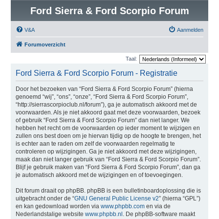
Ford Sierra & Ford Scorpio Forum
V&A
Aanmelden
Forumoverzicht
Taal:
Ford Sierra & Ford Scorpio Forum - Registratie
Door het bezoeken van “Ford Sierra & Ford Scorpio Forum” (hierna
genoemd “wij”, “ons”, “onze”, “Ford Sierra & Ford Scorpio Forum”,
“http://sierrascorpioclub.nl/forum”), ga je automatisch akkoord met de
voorwaarden. Als je niet akkoord gaat met deze voorwaarden, bezoek
of gebruik “Ford Sierra & Ford Scorpio Forum” dan niet langer. We
hebben het recht om de voorwaarden op ieder moment te wijzigen en
zullen ons best doen om je hiervan tijdig op de hoogte te brengen, het
is echter aan te raden om zelf de voorwaarden regelmatig te
controleren op wijzigingen. Ga je niet akkoord met deze wijzigingen,
maak dan niet langer gebruik van “Ford Sierra & Ford Scorpio Forum”.
Blijf je gebruik maken van “Ford Sierra & Ford Scorpio Forum”, dan ga
je automatisch akkoord met de wijzigingen en of toevoegingen.
Dit forum draait op phpBB. phpBB is een bulletinboardoplossing die is
uitgebracht onder de “
GNU General Public License v2
” (hierna “GPL”)
en kan gedownload worden via
www.phpbb.com
en via de
Nederlandstalige website
www.phpbb.nl
. De phpBB-software maakt