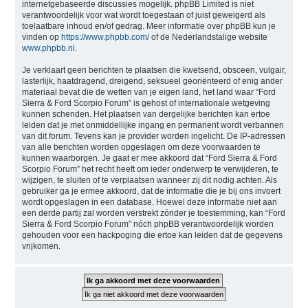
internetgebaseerde discussies mogelijk. phpBB Limited is niet
verantwoordelijk voor wat wordt toegestaan of juist geweigerd als
toelaatbare inhoud en/of gedrag. Meer informatie over phpBB kun je
vinden op
https://www.phpbb.com/
of de Nederlandstalige website
www.phpbb.nl
.
Je verklaart geen berichten te plaatsen die kwetsend, obsceen, vulgair,
lasterlijk, haatdragend, dreigend, seksueel georiënteerd of enig ander
materiaal bevat die de wetten van je eigen land, het land waar “Ford
Sierra & Ford Scorpio Forum” is gehost of internationale wetgeving
kunnen schenden. Het plaatsen van dergelijke berichten kan ertoe
leiden dat je met onmiddellijke ingang en permanent wordt verbannen
van dit forum. Tevens kan je provider worden ingelicht. De IP-adressen
van alle berichten worden opgeslagen om deze voorwaarden te
kunnen waarborgen. Je gaat er mee akkoord dat “Ford Sierra & Ford
Scorpio Forum” het recht heeft om ieder onderwerp te verwijderen, te
wijzigen, te sluiten of te verplaatsen wanneer zij dit nodig achten. Als
gebruiker ga je ermee akkoord, dat de informatie die je bij ons invoert
wordt opgeslagen in een database. Hoewel deze informatie niet aan
een derde partij zal worden verstrekt zónder je toestemming, kan “Ford
Sierra & Ford Scorpio Forum” nóch phpBB verantwoordelijk worden
gehouden voor een hackpoging die ertoe kan leiden dat de gegevens
vrijkomen.