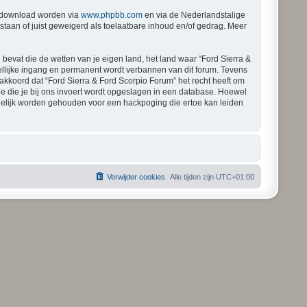
gedownload worden via
www.phpbb.com
en via de Nederlandstalige
staan of juist geweigerd als toelaatbare inhoud en/of gedrag. Meer
 bevat die de wetten van je eigen land, het land waar “Ford Sierra &
ellijke ingang en permanent wordt verbannen van dit forum. Tevens
kkoord dat “Ford Sierra & Ford Scorpio Forum” het recht heeft om
atie die je bij ons invoert wordt opgeslagen in een database. Hoewel
rdelijk worden gehouden voor een hackpoging die ertoe kan leiden
Verwijder cookies
Alle tijden zijn
UTC+01:00