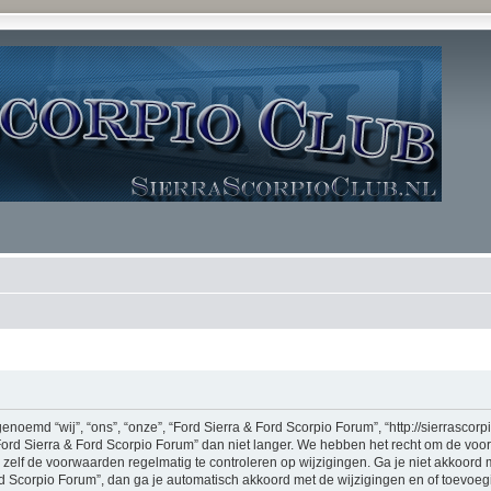
noemd “wij”, “ons”, “onze”, “Ford Sierra & Ford Scorpio Forum”, “http://sierrascor
Ford Sierra & Ford Scorpio Forum” dan niet langer. We hebben het recht om de vo
m zelf de voorwaarden regelmatig te controleren op wijzigingen. Ga je niet akkoord
rd Scorpio Forum”, dan ga je automatisch akkoord met de wijzigingen en of toevoe