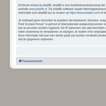
Dit forum draait op phpBB. phpBB is een bulletinboardoplossing die 
website
www.phpbb.nl
. De phpBB-software maakt internetgebaseerde
informatie over phpBB kun je vinden op
https://www.phpbb.com/
of d
Je verklaart geen berichten te plaatsen die kwetsend, obsceen, vulga
Ford Scorpio Forum” is gehost of internationale wetgeving kunnen s
kan je provider worden ingelicht. De IP-adressen van alle bericht
ieder onderwerp te verwijderen, te wijzigen, te sluiten of te verplaa
deze informatie niet aan een derde partij zal worden verstrekt zón
dat de gegevens vrijkomen.
Forumoverzicht