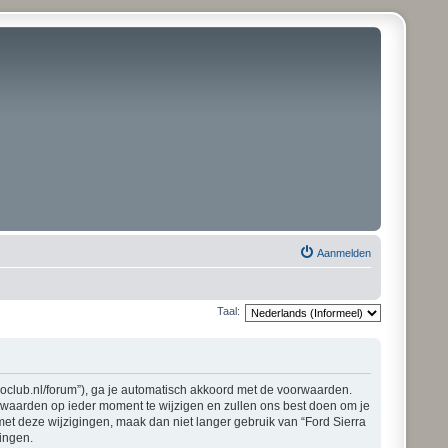
Aanmelden
Taal:
pioclub.nl/forum”), ga je automatisch akkoord met de voorwaarden.
orwaarden op ieder moment te wijzigen en zullen ons best doen om je
 met deze wijzigingen, maak dan niet langer gebruik van “Ford Sierra
gingen.