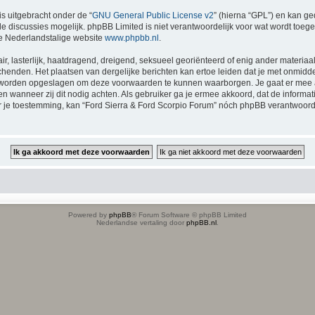
is uitgebracht onder de “
GNU General Public License v2
” (hierna “GPL”) en kan 
 discussies mogelijk. phpBB Limited is niet verantwoordelijk voor wat wordt toege
e Nederlandstalige website
www.phpbb.nl
.
ir, lasterlijk, haatdragend, dreigend, seksueel georiënteerd of enig ander materiaal
chenden. Het plaatsen van dergelijke berichten kan ertoe leiden dat je met onmidd
en worden opgeslagen om deze voorwaarden te kunnen waarborgen. Je gaat er mee a
tsen wanneer zij dit nodig achten. Als gebruiker ga je ermee akkoord, dat de inform
der je toestemming, kan “Ford Sierra & Ford Scorpio Forum” nóch phpBB verantwoo
Powered by
phpBB
® Forum Software © phpBB Limited
Nederlandse vertaling door
phpBB.nl
.