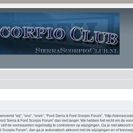
noemd “wij”, “ons”, “onze”, “Ford Sierra & Ford Scorpio Forum”, “http://sierrascor
Ford Sierra & Ford Scorpio Forum” dan niet langer. We hebben het recht om de vo
m zelf de voorwaarden regelmatig te controleren op wijzigingen. Ga je niet akkoord
rd Scorpio Forum”, dan ga je automatisch akkoord met de wijzigingen en of toevoe