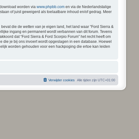
gedownload worden via
www.phpbb.com
en via de Nederlandstalige
staan of juist geweigerd als toelaatbare inhoud en/of gedrag. Meer
 bevat die de wetten van je eigen land, het land waar “Ford Sierra &
ellijke ingang en permanent wordt verbannen van dit forum. Tevens
kkoord dat “Ford Sierra & Ford Scorpio Forum” het recht heeft om
atie die je bij ons invoert wordt opgeslagen in een database. Hoewel
rdelijk worden gehouden voor een hackpoging die ertoe kan leiden
Verwijder cookies
Alle tijden zijn
UTC+01:00