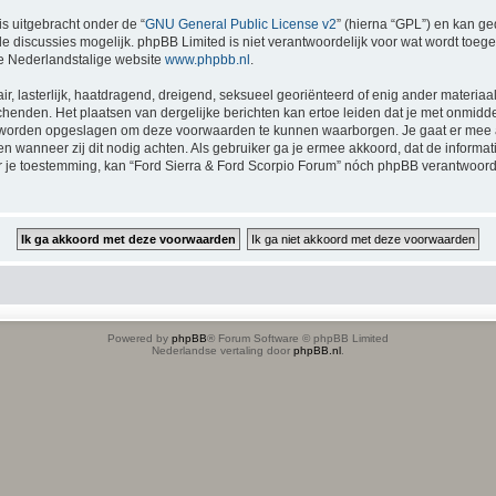
is uitgebracht onder de “
GNU General Public License v2
” (hierna “GPL”) en kan 
 discussies mogelijk. phpBB Limited is niet verantwoordelijk voor wat wordt toege
e Nederlandstalige website
www.phpbb.nl
.
ir, lasterlijk, haatdragend, dreigend, seksueel georiënteerd of enig ander materiaal
chenden. Het plaatsen van dergelijke berichten kan ertoe leiden dat je met onmidd
en worden opgeslagen om deze voorwaarden te kunnen waarborgen. Je gaat er mee a
tsen wanneer zij dit nodig achten. Als gebruiker ga je ermee akkoord, dat de inform
der je toestemming, kan “Ford Sierra & Ford Scorpio Forum” nóch phpBB verantwoo
Powered by
phpBB
® Forum Software © phpBB Limited
Nederlandse vertaling door
phpBB.nl
.