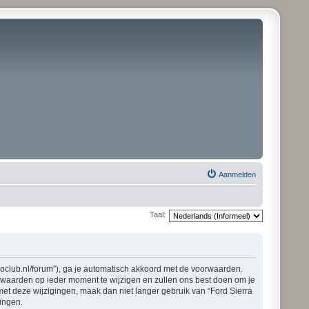
Aanmelden
Taal:
pioclub.nl/forum”), ga je automatisch akkoord met de voorwaarden.
orwaarden op ieder moment te wijzigen en zullen ons best doen om je
 met deze wijzigingen, maak dan niet langer gebruik van “Ford Sierra
gingen.