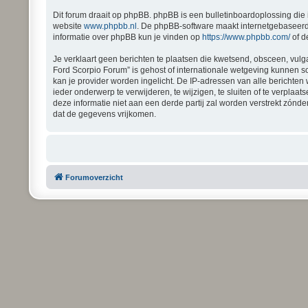
Dit forum draait op phpBB. phpBB is een bulletinboardoplossing die 
website
www.phpbb.nl
. De phpBB-software maakt internetgebaseerde
informatie over phpBB kun je vinden op
https://www.phpbb.com/
of d
Je verklaart geen berichten te plaatsen die kwetsend, obsceen, vulga
Ford Scorpio Forum” is gehost of internationale wetgeving kunnen s
kan je provider worden ingelicht. De IP-adressen van alle bericht
ieder onderwerp te verwijderen, te wijzigen, te sluiten of te verplaa
deze informatie niet aan een derde partij zal worden verstrekt zón
dat de gegevens vrijkomen.
Forumoverzicht