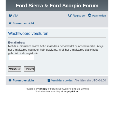
Ford Sierra & Ford Scorpio Forum
V&A
Registreer
Aanmelden
Forumoverzicht
Wachtwoord versturen
E-mailadres:
Met dit e-mailadres wordt het e-mailadres bedoeld dat bij ons bekend is. Als je
het e-mailadres nog nooit hebt gewijzigd, is dit het e-mailadres dat je hebt
gebruikt bij de registratie.
Forumoverzicht
Verwijder cookies
Alle tijden zijn
UTC+01:00
Powered by
phpBB
® Forum Software © phpBB Limited
Nederlandse vertaling door
phpBB.nl
.