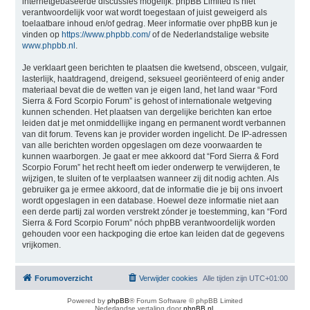
internetgebaseerde discussies mogelijk. phpBB Limited is niet
verantwoordelijk voor wat wordt toegestaan of juist geweigerd als
toelaatbare inhoud en/of gedrag. Meer informatie over phpBB kun je
vinden op
https://www.phpbb.com/
of de Nederlandstalige website
www.phpbb.nl
.
Je verklaart geen berichten te plaatsen die kwetsend, obsceen, vulgair,
lasterlijk, haatdragend, dreigend, seksueel georiënteerd of enig ander
materiaal bevat die de wetten van je eigen land, het land waar “Ford
Sierra & Ford Scorpio Forum” is gehost of internationale wetgeving
kunnen schenden. Het plaatsen van dergelijke berichten kan ertoe
leiden dat je met onmiddellijke ingang en permanent wordt verbannen
van dit forum. Tevens kan je provider worden ingelicht. De IP-adressen
van alle berichten worden opgeslagen om deze voorwaarden te
kunnen waarborgen. Je gaat er mee akkoord dat “Ford Sierra & Ford
Scorpio Forum” het recht heeft om ieder onderwerp te verwijderen, te
wijzigen, te sluiten of te verplaatsen wanneer zij dit nodig achten. Als
gebruiker ga je ermee akkoord, dat de informatie die je bij ons invoert
wordt opgeslagen in een database. Hoewel deze informatie niet aan
een derde partij zal worden verstrekt zónder je toestemming, kan “Ford
Sierra & Ford Scorpio Forum” nóch phpBB verantwoordelijk worden
gehouden voor een hackpoging die ertoe kan leiden dat de gegevens
vrijkomen.
Forumoverzicht
Verwijder cookies
Alle tijden zijn
UTC+01:00
Powered by
phpBB
® Forum Software © phpBB Limited
Nederlandse vertaling door
phpBB.nl
.