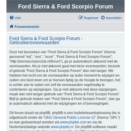
Ford Sierra & Ford Scorpio Forum
V&A
Registreer
Aanmelden
Forumoverzicht
Ford Sierra & Ford Scorpio Forum -
Gebruikersvoorwaarden
Door het bezoeken van “Ford Sierra & Ford Scorpio Forum” (hierna
genoemd “wij”, “ons”, “onze”, “Ford Sierra & Ford Scorpio Forum”,
“http://sierrascorpioclub.nl/forum”), ga je automatisch akkoord met de
voorwaarden. Als je niet akkoord gaat met deze voorwaarden, bezoek
of gebruik “Ford Sierra & Ford Scorpio Forum” dan niet langer. We
hebben het recht om de voorwaarden op ieder moment te wijzigen en
zullen ons best doen om je hiervan tijdig op de hoogte te brengen, het
is echter aan te raden om zelf de voorwaarden regelmatig te
controleren op wijzigingen. Ga je niet akkoord met deze wijzigingen,
maak dan niet langer gebruik van “Ford Sierra & Ford Scorpio Forum”.
Blijf je gebruik maken van “Ford Sierra & Ford Scorpio Forum”, dan ga
je automatisch akkoord met de wijzigingen en of toevoegingen.
Dit forum draait op phpBB. phpBB is een bulletinboardoplossing die is
uitgebracht onder de “
GNU General Public License v2
” (hierna “GPL”)
en kan gedownload worden via
www.phpbb.com
en via de
Nederlandstalige website
www.phpbb.nl
. De phpBB-software maakt