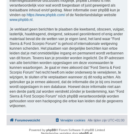
internetgebaseerde discussies mogelijk. phpBB Limited is niet
verantwoordelijk voor wat wordt toegestaan of juist geweigerd als
toelaatbare inhoud en/of gedrag. Meer informatie over phpBB kun je
vinden op
https://www.phpbb.com/
of de Nederlandstalige website
www.phpbb.nl
.
Je verklaart geen berichten te plaatsen die kwetsend, obsceen, vulgair,
lasterlijk, haatdragend, dreigend, seksueel georiënteerd of enig ander
materiaal bevat die de wetten van je eigen land, het land waar “Ford
Sierra & Ford Scorpio Forum” is gehost of internationale wetgeving
kunnen schenden. Het plaatsen van dergelijke berichten kan ertoe
leiden dat je met onmiddellijke ingang en permanent wordt verbannen
van dit forum. Tevens kan je provider worden ingelicht. De IP-adressen
van alle berichten worden opgeslagen om deze voorwaarden te
kunnen waarborgen. Je gaat er mee akkoord dat “Ford Sierra & Ford
Scorpio Forum” het recht heeft om ieder onderwerp te verwijderen, te
wijzigen, te sluiten of te verplaatsen wanneer zij dit nodig achten. Als
gebruiker ga je ermee akkoord, dat de informatie die je bij ons invoert
wordt opgeslagen in een database. Hoewel deze informatie niet aan
een derde partij zal worden verstrekt zónder je toestemming, kan “Ford
Sierra & Ford Scorpio Forum” nóch phpBB verantwoordelijk worden
gehouden voor een hackpoging die ertoe kan leiden dat de gegevens
vrijkomen.
Forumoverzicht
Verwijder cookies
Alle tijden zijn
UTC+01:00
Powered by
phpBB
® Forum Software © phpBB Limited
Nederlandse vertaling door
phpBB.nl
.