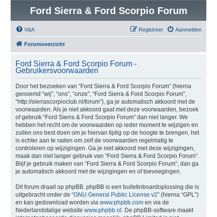
Ford Sierra & Ford Scorpio Forum
V&A
Registreer
Aanmelden
Forumoverzicht
Ford Sierra & Ford Scorpio Forum -
Gebruikersvoorwaarden
Door het bezoeken van “Ford Sierra & Ford Scorpio Forum” (hierna
genoemd “wij”, “ons”, “onze”, “Ford Sierra & Ford Scorpio Forum”,
“http://sierrascorpioclub.nl/forum”), ga je automatisch akkoord met de
voorwaarden. Als je niet akkoord gaat met deze voorwaarden, bezoek
of gebruik “Ford Sierra & Ford Scorpio Forum” dan niet langer. We
hebben het recht om de voorwaarden op ieder moment te wijzigen en
zullen ons best doen om je hiervan tijdig op de hoogte te brengen, het
is echter aan te raden om zelf de voorwaarden regelmatig te
controleren op wijzigingen. Ga je niet akkoord met deze wijzigingen,
maak dan niet langer gebruik van “Ford Sierra & Ford Scorpio Forum”.
Blijf je gebruik maken van “Ford Sierra & Ford Scorpio Forum”, dan ga
je automatisch akkoord met de wijzigingen en of toevoegingen.
Dit forum draait op phpBB. phpBB is een bulletinboardoplossing die is
uitgebracht onder de “
GNU General Public License v2
” (hierna “GPL”)
en kan gedownload worden via
www.phpbb.com
en via de
Nederlandstalige website
www.phpbb.nl
. De phpBB-software maakt