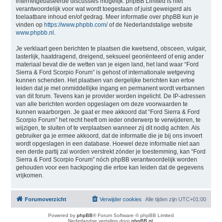
internetgebaseerde discussies mogelijk. phpBB Limited is niet
verantwoordelijk voor wat wordt toegestaan of juist geweigerd als
toelaatbare inhoud en/of gedrag. Meer informatie over phpBB kun je
vinden op
https://www.phpbb.com/
of de Nederlandstalige website
www.phpbb.nl
.
Je verklaart geen berichten te plaatsen die kwetsend, obsceen, vulgair,
lasterlijk, haatdragend, dreigend, seksueel georiënteerd of enig ander
materiaal bevat die de wetten van je eigen land, het land waar “Ford
Sierra & Ford Scorpio Forum” is gehost of internationale wetgeving
kunnen schenden. Het plaatsen van dergelijke berichten kan ertoe
leiden dat je met onmiddellijke ingang en permanent wordt verbannen
van dit forum. Tevens kan je provider worden ingelicht. De IP-adressen
van alle berichten worden opgeslagen om deze voorwaarden te
kunnen waarborgen. Je gaat er mee akkoord dat “Ford Sierra & Ford
Scorpio Forum” het recht heeft om ieder onderwerp te verwijderen, te
wijzigen, te sluiten of te verplaatsen wanneer zij dit nodig achten. Als
gebruiker ga je ermee akkoord, dat de informatie die je bij ons invoert
wordt opgeslagen in een database. Hoewel deze informatie niet aan
een derde partij zal worden verstrekt zónder je toestemming, kan “Ford
Sierra & Ford Scorpio Forum” nóch phpBB verantwoordelijk worden
gehouden voor een hackpoging die ertoe kan leiden dat de gegevens
vrijkomen.
Forumoverzicht
Verwijder cookies
Alle tijden zijn
UTC+01:00
Powered by
phpBB
® Forum Software © phpBB Limited
Nederlandse vertaling door
phpBB.nl
.