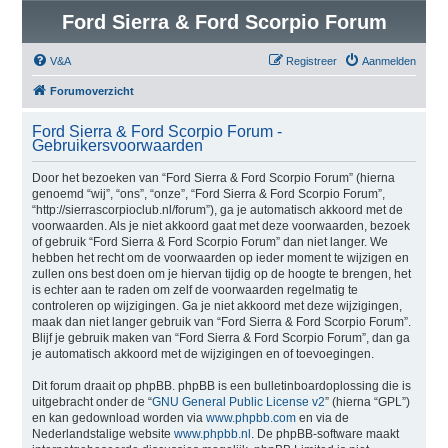
Ford Sierra & Ford Scorpio Forum
V&A
Registreer
Aanmelden
Forumoverzicht
Ford Sierra & Ford Scorpio Forum -
Gebruikersvoorwaarden
Door het bezoeken van “Ford Sierra & Ford Scorpio Forum” (hierna
genoemd “wij”, “ons”, “onze”, “Ford Sierra & Ford Scorpio Forum”,
“http://sierrascorpioclub.nl/forum”), ga je automatisch akkoord met de
voorwaarden. Als je niet akkoord gaat met deze voorwaarden, bezoek
of gebruik “Ford Sierra & Ford Scorpio Forum” dan niet langer. We
hebben het recht om de voorwaarden op ieder moment te wijzigen en
zullen ons best doen om je hiervan tijdig op de hoogte te brengen, het
is echter aan te raden om zelf de voorwaarden regelmatig te
controleren op wijzigingen. Ga je niet akkoord met deze wijzigingen,
maak dan niet langer gebruik van “Ford Sierra & Ford Scorpio Forum”.
Blijf je gebruik maken van “Ford Sierra & Ford Scorpio Forum”, dan ga
je automatisch akkoord met de wijzigingen en of toevoegingen.
Dit forum draait op phpBB. phpBB is een bulletinboardoplossing die is
uitgebracht onder de “
GNU General Public License v2
” (hierna “GPL”)
en kan gedownload worden via
www.phpbb.com
en via de
Nederlandstalige website
www.phpbb.nl
. De phpBB-software maakt