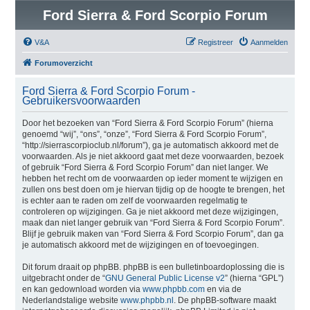
Ford Sierra & Ford Scorpio Forum
V&A
Registreer
Aanmelden
Forumoverzicht
Ford Sierra & Ford Scorpio Forum -
Gebruikersvoorwaarden
Door het bezoeken van “Ford Sierra & Ford Scorpio Forum” (hierna
genoemd “wij”, “ons”, “onze”, “Ford Sierra & Ford Scorpio Forum”,
“http://sierrascorpioclub.nl/forum”), ga je automatisch akkoord met de
voorwaarden. Als je niet akkoord gaat met deze voorwaarden, bezoek
of gebruik “Ford Sierra & Ford Scorpio Forum” dan niet langer. We
hebben het recht om de voorwaarden op ieder moment te wijzigen en
zullen ons best doen om je hiervan tijdig op de hoogte te brengen, het
is echter aan te raden om zelf de voorwaarden regelmatig te
controleren op wijzigingen. Ga je niet akkoord met deze wijzigingen,
maak dan niet langer gebruik van “Ford Sierra & Ford Scorpio Forum”.
Blijf je gebruik maken van “Ford Sierra & Ford Scorpio Forum”, dan ga
je automatisch akkoord met de wijzigingen en of toevoegingen.
Dit forum draait op phpBB. phpBB is een bulletinboardoplossing die is
uitgebracht onder de “
GNU General Public License v2
” (hierna “GPL”)
en kan gedownload worden via
www.phpbb.com
en via de
Nederlandstalige website
www.phpbb.nl
. De phpBB-software maakt