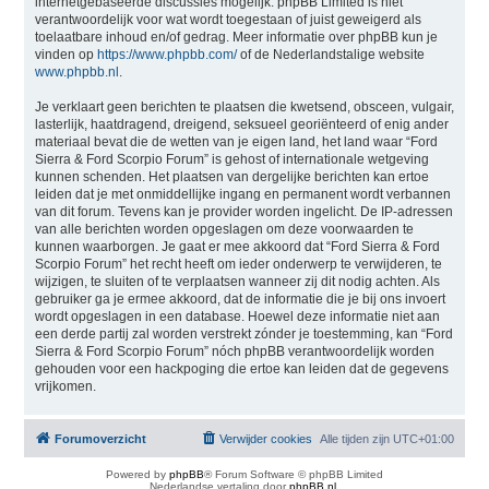
internetgebaseerde discussies mogelijk. phpBB Limited is niet
verantwoordelijk voor wat wordt toegestaan of juist geweigerd als
toelaatbare inhoud en/of gedrag. Meer informatie over phpBB kun je
vinden op
https://www.phpbb.com/
of de Nederlandstalige website
www.phpbb.nl
.
Je verklaart geen berichten te plaatsen die kwetsend, obsceen, vulgair,
lasterlijk, haatdragend, dreigend, seksueel georiënteerd of enig ander
materiaal bevat die de wetten van je eigen land, het land waar “Ford
Sierra & Ford Scorpio Forum” is gehost of internationale wetgeving
kunnen schenden. Het plaatsen van dergelijke berichten kan ertoe
leiden dat je met onmiddellijke ingang en permanent wordt verbannen
van dit forum. Tevens kan je provider worden ingelicht. De IP-adressen
van alle berichten worden opgeslagen om deze voorwaarden te
kunnen waarborgen. Je gaat er mee akkoord dat “Ford Sierra & Ford
Scorpio Forum” het recht heeft om ieder onderwerp te verwijderen, te
wijzigen, te sluiten of te verplaatsen wanneer zij dit nodig achten. Als
gebruiker ga je ermee akkoord, dat de informatie die je bij ons invoert
wordt opgeslagen in een database. Hoewel deze informatie niet aan
een derde partij zal worden verstrekt zónder je toestemming, kan “Ford
Sierra & Ford Scorpio Forum” nóch phpBB verantwoordelijk worden
gehouden voor een hackpoging die ertoe kan leiden dat de gegevens
vrijkomen.
Forumoverzicht
Verwijder cookies
Alle tijden zijn
UTC+01:00
Powered by
phpBB
® Forum Software © phpBB Limited
Nederlandse vertaling door
phpBB.nl
.