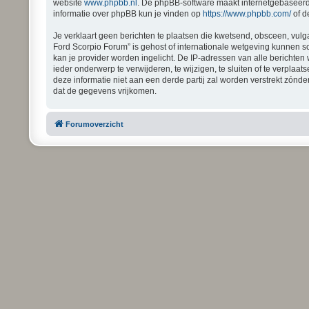
website
www.phpbb.nl
. De phpBB-software maakt internetgebaseerde
informatie over phpBB kun je vinden op
https://www.phpbb.com/
of d
Je verklaart geen berichten te plaatsen die kwetsend, obsceen, vulga
Ford Scorpio Forum” is gehost of internationale wetgeving kunnen s
kan je provider worden ingelicht. De IP-adressen van alle bericht
ieder onderwerp te verwijderen, te wijzigen, te sluiten of te verplaa
deze informatie niet aan een derde partij zal worden verstrekt zón
dat de gegevens vrijkomen.
Forumoverzicht