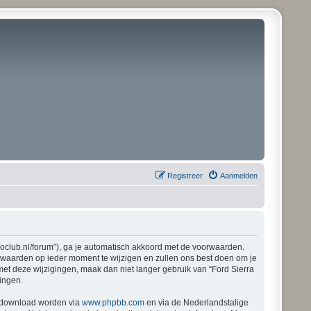
Registreer
Aanmelden
pioclub.nl/forum”), ga je automatisch akkoord met de voorwaarden.
orwaarden op ieder moment te wijzigen en zullen ons best doen om je
 met deze wijzigingen, maak dan niet langer gebruik van “Ford Sierra
gingen.
gedownload worden via
www.phpbb.com
en via de Nederlandstalige