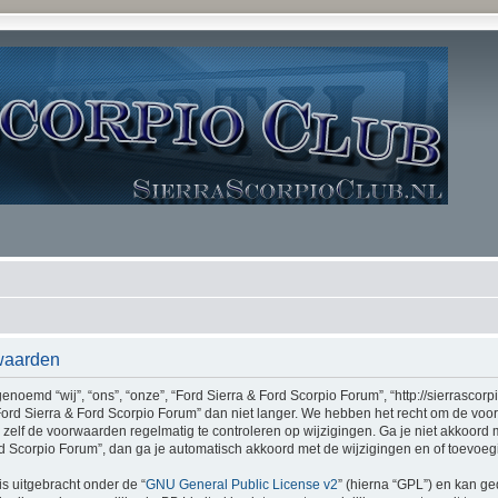
rwaarden
noemd “wij”, “ons”, “onze”, “Ford Sierra & Ford Scorpio Forum”, “http://sierrascor
Ford Sierra & Ford Scorpio Forum” dan niet langer. We hebben het recht om de vo
m zelf de voorwaarden regelmatig te controleren op wijzigingen. Ga je niet akkoord
rd Scorpio Forum”, dan ga je automatisch akkoord met de wijzigingen en of toevoe
is uitgebracht onder de “
GNU General Public License v2
” (hierna “GPL”) en kan 