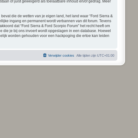
staan of juist geweigerd als toelaatbare inhoud en/of gedrag. Meer
 bevat die de wetten van je eigen land, het land waar “Ford Sierra &
ellijke ingang en permanent wordt verbannen van dit forum. Tevens
kkoord dat “Ford Sierra & Ford Scorpio Forum” het recht heeft om
atie die je bij ons invoert wordt opgeslagen in een database. Hoewel
rdelijk worden gehouden voor een hackpoging die ertoe kan leiden
Verwijder cookies
Alle tijden zijn
UTC+01:00