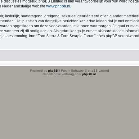
 discussies mogelijk. phpBB Limited is niet verantwoordelijk voor wat wordt toege
e Nederlandstalige website
www.phpbb.nl
.
ir, lasterlijk, haatdragend, dreigend, seksueel georiënteerd of enig ander materiaal
chenden. Het plaatsen van dergelijke berichten kan ertoe leiden dat je met onmidd
en worden opgeslagen om deze voorwaarden te kunnen waarborgen. Je gaat er mee a
tsen wanneer zij dit nodig achten. Als gebruiker ga je ermee akkoord, dat de inform
der je toestemming, kan “Ford Sierra & Ford Scorpio Forum” nóch phpBB verantwoo
Powered by
phpBB
® Forum Software © phpBB Limited
Nederlandse vertaling door
phpBB.nl
.