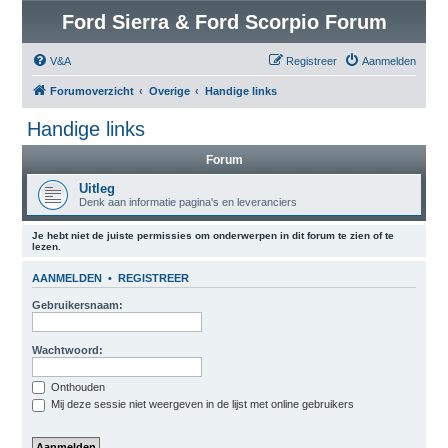
Ford Sierra & Ford Scorpio Forum
V&A
Registreer
Aanmelden
Forumoverzicht
Overige
Handige links
Handige links
Forum
Uitleg
Denk aan informatie pagina's en leveranciers
Je hebt niet de juiste permissies om onderwerpen in dit forum te zien of te
lezen.
AANMELDEN
•
REGISTREER
Gebruikersnaam:
Wachtwoord:
Onthouden
Mij deze sessie niet weergeven in de lijst met online gebruikers