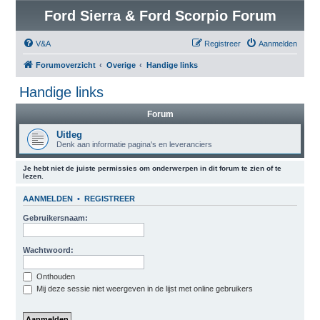
Ford Sierra & Ford Scorpio Forum
V&A
Registreer
Aanmelden
Forumoverzicht
Overige
Handige links
Handige links
Forum
Uitleg
Denk aan informatie pagina's en leveranciers
Je hebt niet de juiste permissies om onderwerpen in dit forum te zien of te
lezen.
AANMELDEN
•
REGISTREER
Gebruikersnaam:
Wachtwoord:
Onthouden
Mij deze sessie niet weergeven in de lijst met online gebruikers