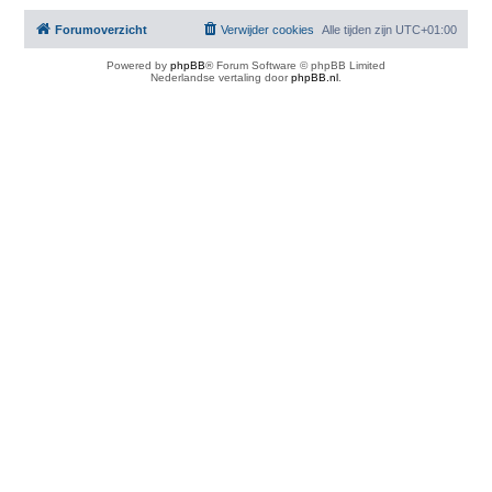
Forumoverzicht
Verwijder cookies
Alle tijden zijn
UTC+01:00
Powered by
phpBB
® Forum Software © phpBB Limited
Nederlandse vertaling door
phpBB.nl
.