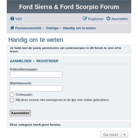
Ford Sierra & Ford Scorpio Forum
V&A
Registreer
Aanmelden
Forumoverzicht
Overige
Handig om te weten
Handig om te weten
Je hebt niet de juiste permissies om onderwerpen in dit forum te zien of te
lezen.
AANMELDEN
•
REGISTREER
Gebruikersnaam:
Wachtwoord:
Onthouden
Mij deze sessie niet weergeven in de lijst met online gebruikers
Deze categorie heeft geen forums.
Ga naar