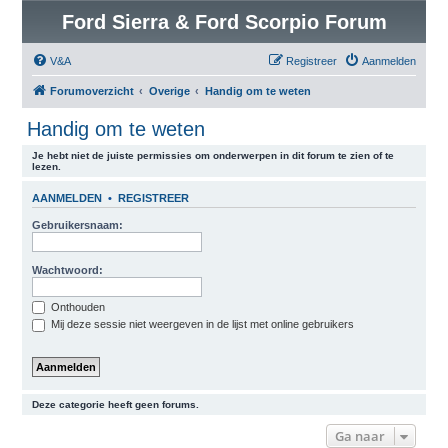
Ford Sierra & Ford Scorpio Forum
V&A
Registreer
Aanmelden
Forumoverzicht
Overige
Handig om te weten
Handig om te weten
Je hebt niet de juiste permissies om onderwerpen in dit forum te zien of te
lezen.
AANMELDEN
•
REGISTREER
Gebruikersnaam:
Wachtwoord:
Onthouden
Mij deze sessie niet weergeven in de lijst met online gebruikers
Deze categorie heeft geen forums.
Ga naar