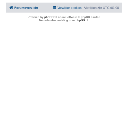
Forumoverzicht
Verwijder cookies
Alle tijden zijn
UTC+01:00
Powered by
phpBB
® Forum Software © phpBB Limited
Nederlandse vertaling door
phpBB.nl
.