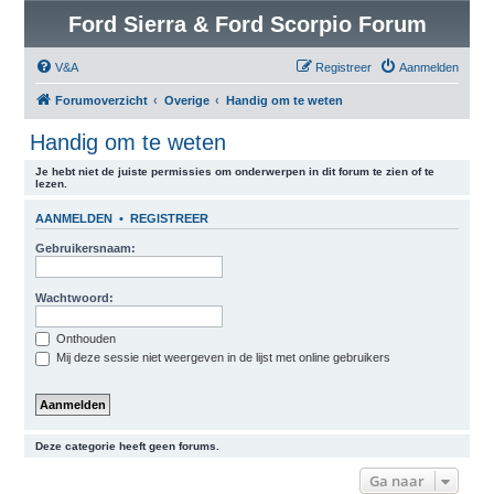
Ford Sierra & Ford Scorpio Forum
V&A
Registreer
Aanmelden
Forumoverzicht
Overige
Handig om te weten
Handig om te weten
Je hebt niet de juiste permissies om onderwerpen in dit forum te zien of te
lezen.
AANMELDEN
•
REGISTREER
Gebruikersnaam:
Wachtwoord:
Onthouden
Mij deze sessie niet weergeven in de lijst met online gebruikers
Deze categorie heeft geen forums.
Ga naar