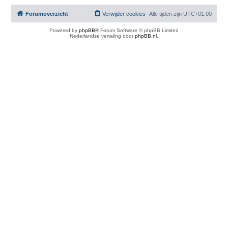
Forumoverzicht
Verwijder cookies
Alle tijden zijn
UTC+01:00
Powered by
phpBB
® Forum Software © phpBB Limited
Nederlandse vertaling door
phpBB.nl
.