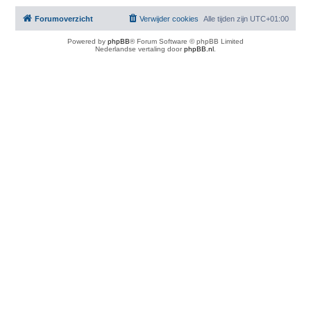
Forumoverzicht
Verwijder cookies
Alle tijden zijn
UTC+01:00
Powered by
phpBB
® Forum Software © phpBB Limited
Nederlandse vertaling door
phpBB.nl
.