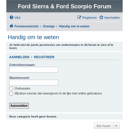
Ford Sierra & Ford Scorpio Forum
V&A
Registreer
Aanmelden
Forumoverzicht
Overige
Handig om te weten
Handig om te weten
Je hebt niet de juiste permissies om onderwerpen in dit forum te zien of te
lezen.
AANMELDEN
•
REGISTREER
Gebruikersnaam:
Wachtwoord:
Onthouden
Mij deze sessie niet weergeven in de lijst met online gebruikers
Deze categorie heeft geen forums.
Ga naar