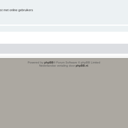
jst met online gebruikers
Powered by
phpBB
® Forum Software © phpBB Limited
Nederlandse vertaling door
phpBB.nl
.