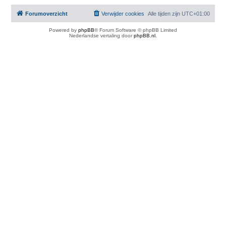
Forumoverzicht
Verwijder cookies
Alle tijden zijn
UTC+01:00
Powered by
phpBB
® Forum Software © phpBB Limited
Nederlandse vertaling door
phpBB.nl
.