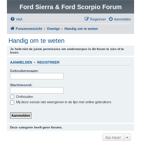
Ford Sierra & Ford Scorpio Forum
V&A
Registreer
Aanmelden
Forumoverzicht
Overige
Handig om te weten
Handig om te weten
Je hebt niet de juiste permissies om onderwerpen in dit forum te zien of te
lezen.
AANMELDEN
•
REGISTREER
Gebruikersnaam:
Wachtwoord:
Onthouden
Mij deze sessie niet weergeven in de lijst met online gebruikers
Deze categorie heeft geen forums.
Ga naar