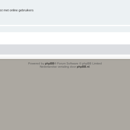
jst met online gebruikers
Powered by
phpBB
® Forum Software © phpBB Limited
Nederlandse vertaling door
phpBB.nl
.