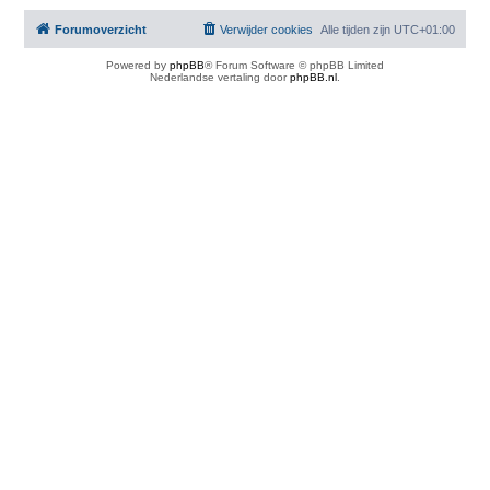
Forumoverzicht
Verwijder cookies
Alle tijden zijn
UTC+01:00
Powered by
phpBB
® Forum Software © phpBB Limited
Nederlandse vertaling door
phpBB.nl
.