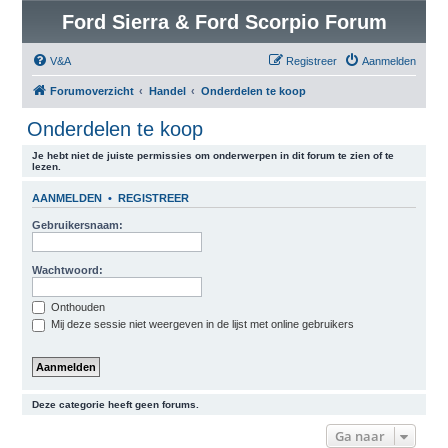
Ford Sierra & Ford Scorpio Forum
V&A
Registreer
Aanmelden
Forumoverzicht
Handel
Onderdelen te koop
Onderdelen te koop
Je hebt niet de juiste permissies om onderwerpen in dit forum te zien of te
lezen.
AANMELDEN
•
REGISTREER
Gebruikersnaam:
Wachtwoord:
Onthouden
Mij deze sessie niet weergeven in de lijst met online gebruikers
Deze categorie heeft geen forums.
Ga naar