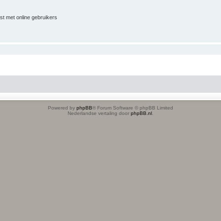
jst met online gebruikers
Powered by
phpBB
® Forum Software © phpBB Limited
Nederlandse vertaling door
phpBB.nl
.