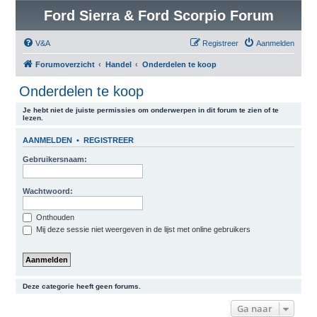
Ford Sierra & Ford Scorpio Forum
V&A
Registreer
Aanmelden
Forumoverzicht
Handel
Onderdelen te koop
Onderdelen te koop
Je hebt niet de juiste permissies om onderwerpen in dit forum te zien of te
lezen.
AANMELDEN
•
REGISTREER
Gebruikersnaam:
Wachtwoord:
Onthouden
Mij deze sessie niet weergeven in de lijst met online gebruikers
Deze categorie heeft geen forums.
Ga naar