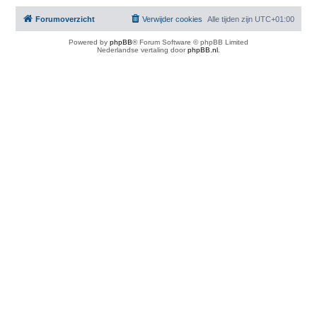
Forumoverzicht
Verwijder cookies
Alle tijden zijn
UTC+01:00
Powered by
phpBB
® Forum Software © phpBB Limited
Nederlandse vertaling door
phpBB.nl
.