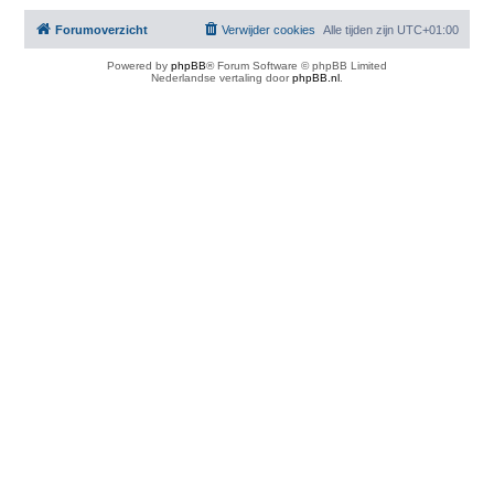
Forumoverzicht
Verwijder cookies
Alle tijden zijn
UTC+01:00
Powered by
phpBB
® Forum Software © phpBB Limited
Nederlandse vertaling door
phpBB.nl
.