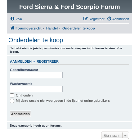
Ford Sierra & Ford Scorpio Forum
V&A
Registreer
Aanmelden
Forumoverzicht
Handel
Onderdelen te koop
Onderdelen te koop
Je hebt niet de juiste permissies om onderwerpen in dit forum te zien of te
lezen.
AANMELDEN
•
REGISTREER
Gebruikersnaam:
Wachtwoord:
Onthouden
Mij deze sessie niet weergeven in de lijst met online gebruikers
Deze categorie heeft geen forums.
Ga naar