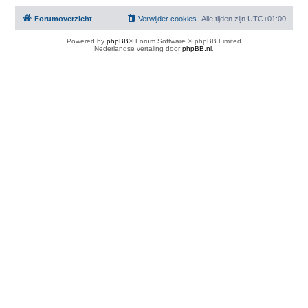
Forumoverzicht
Verwijder cookies
Alle tijden zijn
UTC+01:00
Powered by
phpBB
® Forum Software © phpBB Limited
Nederlandse vertaling door
phpBB.nl
.