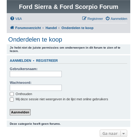
Ford Sierra & Ford Scorpio Forum
V&A
Registreer
Aanmelden
Forumoverzicht
Handel
Onderdelen te koop
Onderdelen te koop
Je hebt niet de juiste permissies om onderwerpen in dit forum te zien of te
lezen.
AANMELDEN
•
REGISTREER
Gebruikersnaam:
Wachtwoord:
Onthouden
Mij deze sessie niet weergeven in de lijst met online gebruikers
Deze categorie heeft geen forums.
Ga naar