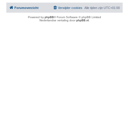
Forumoverzicht
Verwijder cookies
Alle tijden zijn
UTC+01:00
Powered by
phpBB
® Forum Software © phpBB Limited
Nederlandse vertaling door
phpBB.nl
.