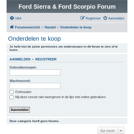
Ford Sierra & Ford Scorpio Forum
V&A
Registreer
Aanmelden
Forumoverzicht
Handel
Onderdelen te koop
Onderdelen te koop
Je hebt niet de juiste permissies om onderwerpen in dit forum te zien of te
lezen.
AANMELDEN
•
REGISTREER
Gebruikersnaam:
Wachtwoord:
Onthouden
Mij deze sessie niet weergeven in de lijst met online gebruikers
Deze categorie heeft geen forums.
Ga naar