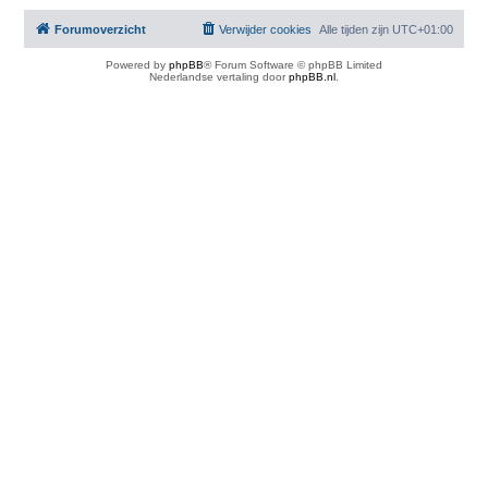
Forumoverzicht
Verwijder cookies
Alle tijden zijn
UTC+01:00
Powered by
phpBB
® Forum Software © phpBB Limited
Nederlandse vertaling door
phpBB.nl
.