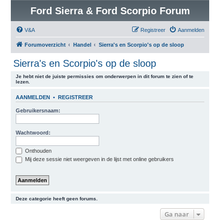
Ford Sierra & Ford Scorpio Forum
V&A
Registreer
Aanmelden
Forumoverzicht
Handel
Sierra's en Scorpio's op de sloop
Sierra's en Scorpio's op de sloop
Je hebt niet de juiste permissies om onderwerpen in dit forum te zien of te
lezen.
AANMELDEN
•
REGISTREER
Gebruikersnaam:
Wachtwoord:
Onthouden
Mij deze sessie niet weergeven in de lijst met online gebruikers
Deze categorie heeft geen forums.
Ga naar