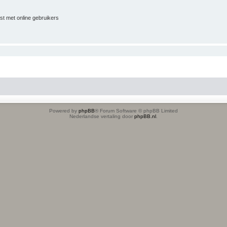
jst met online gebruikers
Powered by
phpBB
® Forum Software © phpBB Limited
Nederlandse vertaling door
phpBB.nl
.