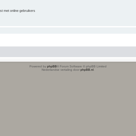
jst met online gebruikers
Powered by
phpBB
® Forum Software © phpBB Limited
Nederlandse vertaling door
phpBB.nl
.