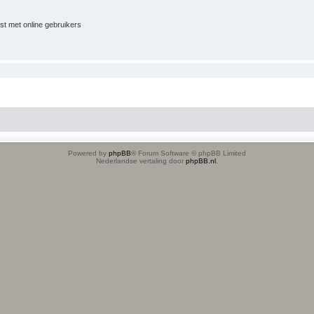
jst met online gebruikers
Powered by
phpBB
® Forum Software © phpBB Limited
Nederlandse vertaling door
phpBB.nl
.