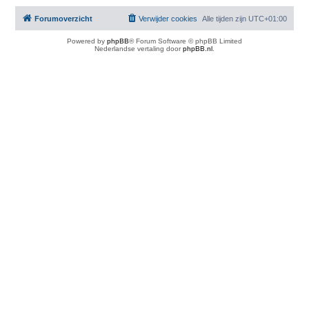
Forumoverzicht
Verwijder cookies
Alle tijden zijn
UTC+01:00
Powered by
phpBB
® Forum Software © phpBB Limited
Nederlandse vertaling door
phpBB.nl
.