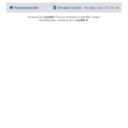
Forumoverzicht
Verwijder cookies
Alle tijden zijn
UTC+01:00
Powered by
phpBB
® Forum Software © phpBB Limited
Nederlandse vertaling door
phpBB.nl
.