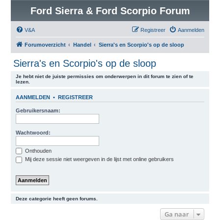
Ford Sierra & Ford Scorpio Forum
V&A
Registreer
Aanmelden
Forumoverzicht
Handel
Sierra's en Scorpio's op de sloop
Sierra's en Scorpio's op de sloop
Je hebt niet de juiste permissies om onderwerpen in dit forum te zien of te
lezen.
AANMELDEN
•
REGISTREER
Gebruikersnaam:
Wachtwoord:
Onthouden
Mij deze sessie niet weergeven in de lijst met online gebruikers
Deze categorie heeft geen forums.
Ga naar