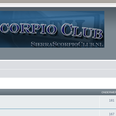
ONDERWE
181
167