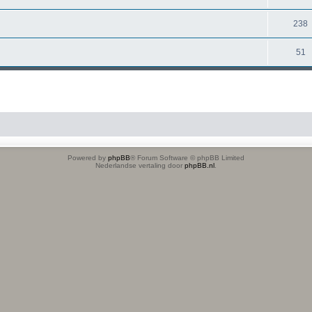
238
51
Powered by
phpBB
® Forum Software © phpBB Limited
Nederlandse vertaling door
phpBB.nl
.