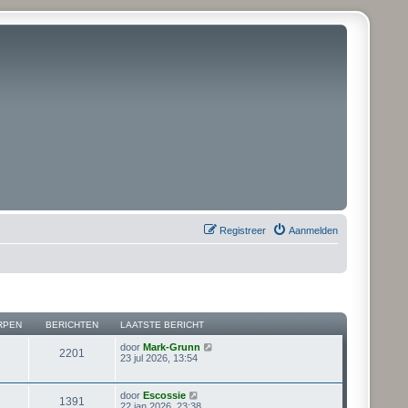
Registreer
Aanmelden
RPEN
BERICHTEN
LAATSTE BERICHT
B
door
Mark-Grunn
2201
e
23 jul 2026, 13:54
k
i
j
B
door
Escossie
1391
k
e
22 jan 2026, 23:38