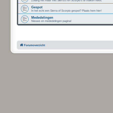
Zolang het maar met Sierra's en Scorpio's te maken heeft.
Gespot
In het echt een Sierra of Scorpio gespot? Plaats hem hier!
Mededelingen
Nieuws en mededelingen pagina!
Forumoverzicht