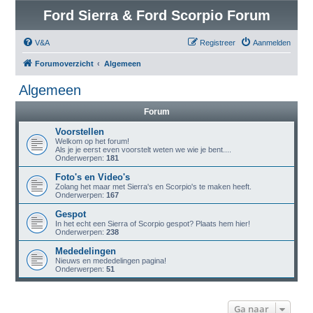
Ford Sierra & Ford Scorpio Forum
V&A
Registreer
Aanmelden
Forumoverzicht
Algemeen
Algemeen
Forum
Voorstellen
Welkom op het forum!
Als je je eerst even voorstelt weten we wie je bent....
Onderwerpen:
181
Foto's en Video's
Zolang het maar met Sierra's en Scorpio's te maken heeft.
Onderwerpen:
167
Gespot
In het echt een Sierra of Scorpio gespot? Plaats hem hier!
Onderwerpen:
238
Mededelingen
Nieuws en mededelingen pagina!
Onderwerpen:
51
Ga naar