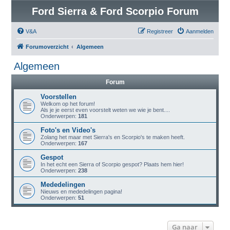
Ford Sierra & Ford Scorpio Forum
V&A
Registreer
Aanmelden
Forumoverzicht
Algemeen
Algemeen
Forum
Voorstellen
Welkom op het forum!
Als je je eerst even voorstelt weten we wie je bent....
Onderwerpen:
181
Foto's en Video's
Zolang het maar met Sierra's en Scorpio's te maken heeft.
Onderwerpen:
167
Gespot
In het echt een Sierra of Scorpio gespot? Plaats hem hier!
Onderwerpen:
238
Mededelingen
Nieuws en mededelingen pagina!
Onderwerpen:
51
Ga naar