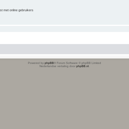
jst met online gebruikers
Powered by
phpBB
® Forum Software © phpBB Limited
Nederlandse vertaling door
phpBB.nl
.