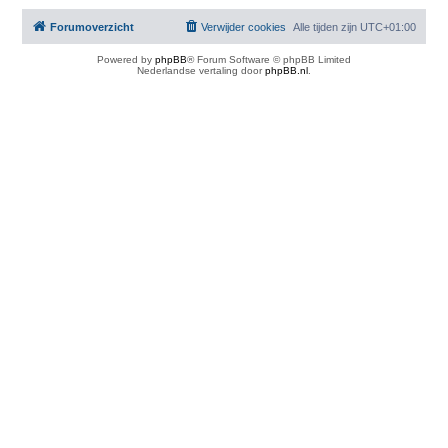
Forumoverzicht
Verwijder cookies
Alle tijden zijn
UTC+01:00
Powered by
phpBB
® Forum Software © phpBB Limited
Nederlandse vertaling door
phpBB.nl
.