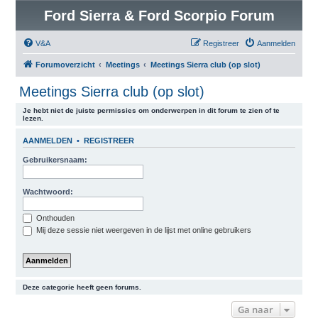
Ford Sierra & Ford Scorpio Forum
V&A
Registreer
Aanmelden
Forumoverzicht
Meetings
Meetings Sierra club (op slot)
Meetings Sierra club (op slot)
Je hebt niet de juiste permissies om onderwerpen in dit forum te zien of te
lezen.
AANMELDEN
•
REGISTREER
Gebruikersnaam:
Wachtwoord:
Onthouden
Mij deze sessie niet weergeven in de lijst met online gebruikers
Deze categorie heeft geen forums.
Ga naar