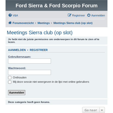
Ford Sierra & Ford Scorpio Forum
V&A
Registreer
Aanmelden
Forumoverzicht
Meetings
Meetings Sierra club (op slot)
Meetings Sierra club (op slot)
Je hebt niet de juiste permissies om onderwerpen in dit forum te zien of te
lezen.
AANMELDEN
•
REGISTREER
Gebruikersnaam:
Wachtwoord:
Onthouden
Mij deze sessie niet weergeven in de lijst met online gebruikers
Deze categorie heeft geen forums.
Ga naar