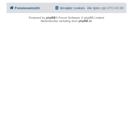
Forumoverzicht
Verwijder cookies
Alle tijden zijn
UTC+01:00
Powered by
phpBB
® Forum Software © phpBB Limited
Nederlandse vertaling door
phpBB.nl
.