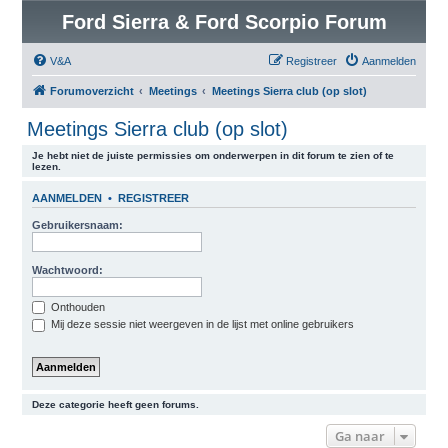
Ford Sierra & Ford Scorpio Forum
V&A
Registreer
Aanmelden
Forumoverzicht
Meetings
Meetings Sierra club (op slot)
Meetings Sierra club (op slot)
Je hebt niet de juiste permissies om onderwerpen in dit forum te zien of te
lezen.
AANMELDEN
•
REGISTREER
Gebruikersnaam:
Wachtwoord:
Onthouden
Mij deze sessie niet weergeven in de lijst met online gebruikers
Deze categorie heeft geen forums.
Ga naar