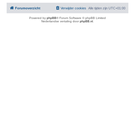
Forumoverzicht
Verwijder cookies
Alle tijden zijn
UTC+01:00
Powered by
phpBB
® Forum Software © phpBB Limited
Nederlandse vertaling door
phpBB.nl
.